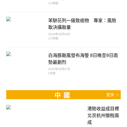
1小時前
苯駢芘列一級致癌物 專家：風險
取決攝取量
2026年08月09日
1小時前
白海豚颱風發布海警 8日晚至9日雨
勢最劇烈
2026年08月07日
2天前
中國
更多 ＞
港險收益成目標
北京杭州徵稅兩
成