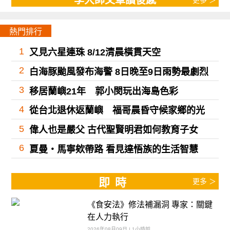
李大師文章讀後感
熱門排行
1
又見六星連珠 8/12清晨橫貫天空
2
白海豚颱風發布海警 8日晚至9日雨勢最劇烈
3
移居蘭嶼21年 郭小閔玩出海島色彩
4
從台北退休返蘭嶼 福哥晨昏守候家鄉的光
5
偉人也是嚴父 古代聖賢明君如何教育子女
6
夏曼・馬寧欸帶路 看見達悟族的生活智慧
即時
更多 ＞
《食安法》修法補漏洞 專家：關鍵
在人力執行
2026年08月09日 | 1小時前