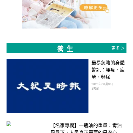
養生
更多 ＞
最易忽略的身體
警訊：腰痠、疲
勞、頻尿
2026年08月06日
3天前
【名家專欄】一瓶油的重量：毒油
風暴下，人民真正需要的是安心