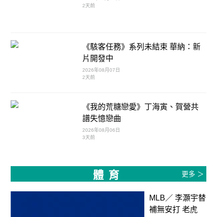
2天前
《駭客任務》系列未結束 華納：新
片開發中
2026年08月07日
2天前
《我的荒糖戀愛》丁海寅、賀營共
譜失憶戀曲
2026年08月06日
3天前
體育
更多 ＞
MLB／ 李灝宇替
補無安打 老虎