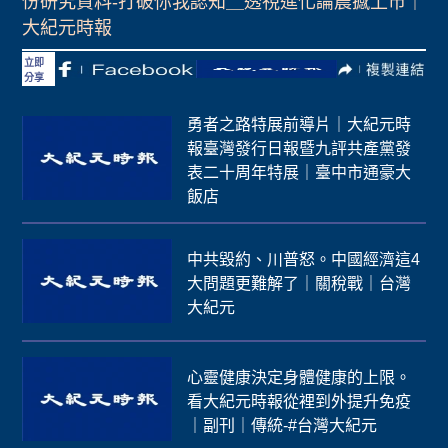
份研究資料-打破你我認知＿透視進化論震撼上市｜
大紀元時報
立即
分享
勇者之路特展前導片｜大紀元時
報臺灣發行日報暨九評共產黨發
表二十周年特展｜臺中市通豪大
飯店
中共毀約、川普怒。中國經濟這4
大問題更難解了｜關稅戰｜台灣
大紀元
心靈健康決定身體健康的上限。
看大紀元時報從裡到外提升免疫
｜副刊｜傳統-#台灣大紀元