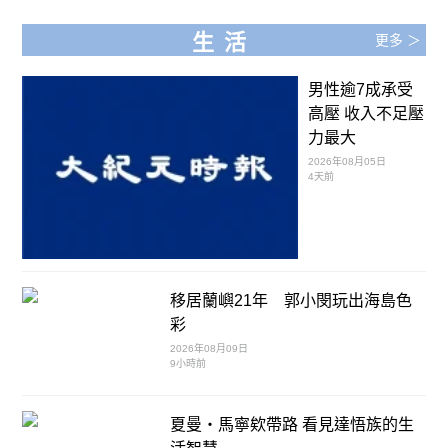
生活
更多 ＞
男性逾7成承受
高壓 收入不足壓
力最大
2026年08月05日
4天前
移居蘭嶼21年 郭小閔玩出海島色
彩
2026年08月09日
9小時前
夏曼・馬寧欸帶路 看見達悟族的生