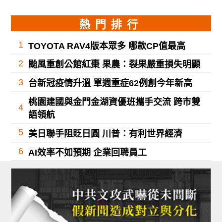
熱門排行
1
TOYOTA RAV4版本眾多 哪款CP值最高
2
颱風重創公館紅棗 果農：裂果嚴重損失明顯
3
台新冠疫情升溫 單週重症62例創今年新高
桃園建國與金門金湖資優班攜手交流 跨市雙
4
語領航
5
美日聯手阻貶日圓 川普：有利世界經濟
6
AI效率不如預期 企業回聘員工