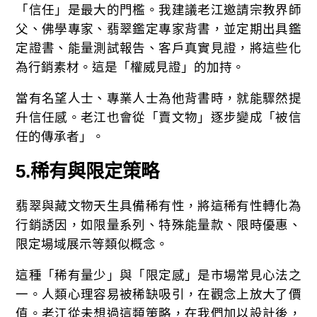
「信任」是最大的門檻。我建議老江邀請宗教界師
父、佛學專家、翡翠鑑定專家背書，並定期出具鑑
定證書、能量測試報告、客戶真實見證，將這些化
為行銷素材。這是「權威見證」的加持。
當有名望人士、專業人士為他背書時，就能驟然提
升信任感。老江也會從「賣文物」逐步變成「被信
任的傳承者」。
5.
稀有與限定策略
翡翠與藏文物天生具備稀有性，將這稀有性轉化為
行銷誘因，如限量系列、特殊能量款、限時優惠、
限定場域展示等類似概念。
這種「稀有量少」與「限定感」是市場常見心法之
一。人類心理容易被稀缺吸引，在觀念上放大了價
值。老江從未想過這類策略，在我們加以設計後，