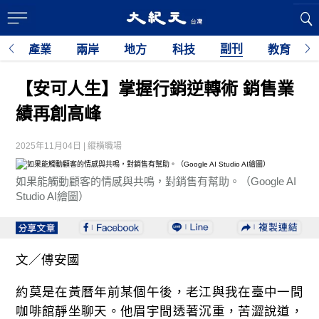
副刊
經
產業
兩岸
地方
科技
教育
【安可人生】掌握行銷逆轉術 銷售業
績再創高峰
2025年11月04日 | 縱橫職場
如果能觸動顧客的情感與共鳴，對銷售有幫助。（Google AI
Studio AI繪圖）
文／傅安國
約莫是在黃曆年前某個午後，老江與我在臺中一間
咖啡館靜坐聊天。他眉宇間透著沉重，苦澀說道，