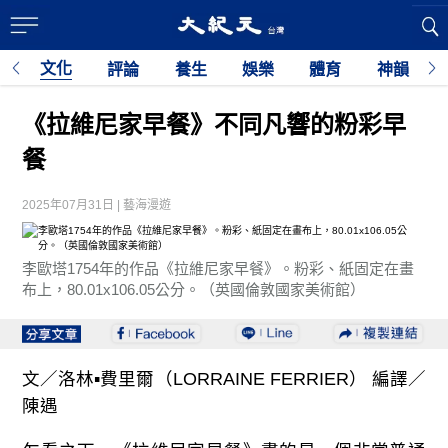
文化
育
評論
養生
娛樂
體育
神韻
利
《拉維尼家早餐》不同凡響的粉彩早
餐
2025年07月31日 | 藝海漫遊
李歐塔1754年的作品《拉維尼家早餐》。粉彩、紙固定在畫
布上，80.01x106.05公分。（英國倫敦國家美術館）
文／洛林▪費里爾（LORRAINE FERRIER） 編譯／
陳遇