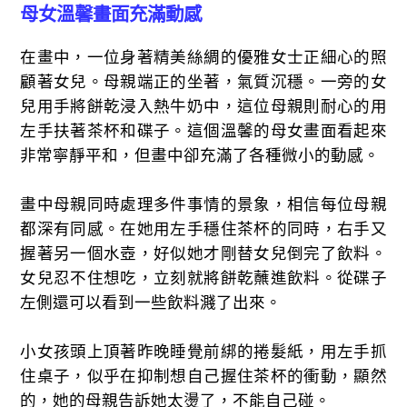
母女溫馨畫面
充滿動感
在畫中，一位身著精美絲綢的優雅女士正細心的照
顧著女兒。母親端正的坐著，氣質沉穩。一旁的女
兒用手將餅乾浸入熱牛奶中，這位母親則耐心的用
左手扶著茶杯和碟子。這個溫馨的母女畫面看起來
非常寧靜平和，但畫中卻充滿了各種微小的動感。
畫中母親同時處理多件事情的景象，相信每位母親
都深有同感。在她用左手穩住茶杯的同時，右手又
握著另一個水壺，好似她才剛替女兒倒完了飲料。
女兒忍不住想吃，立刻就將餅乾蘸進飲料。從碟子
左側還可以看到一些飲料濺了出來。
小女孩頭上頂著昨晚睡覺前綁的捲髮紙，用左手抓
住桌子，似乎在抑制想自己握住茶杯的衝動，顯然
的，她的母親告訴她太燙了，不能自己碰。