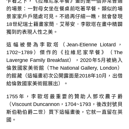
乍看之下，《拉維尼家早餐》畫的是一個非常普通
的場景：一對母女坐在餐桌前吃著早餐。類似的場
景家家戶戶隨處可見。不過再仔細一瞧，就會發現
18世紀瑞士籍畫家簡．艾蒂安．李歐塔在畫中精闢
獨到的表現人性之美。
這幅被譽為李歐塔（Jean-Etienne Liotard，
1702~1789）傑作的《拉維尼家早餐》（The
Lavergne Family Breakfast），2020年5月被納入
倫敦國家美術館（The National Gallery, London）
的館藏（這幅畫初次公開露面是2018年10月，出借
給倫敦國家美術館展出）。
1755年，李歐塔最重要的贊助人鄧坎農子爵
（Viscount Duncannon，1704~1793，後改封號貝
斯伯勒伯爵二世）買下這幅畫後，它就一直留在英
國。