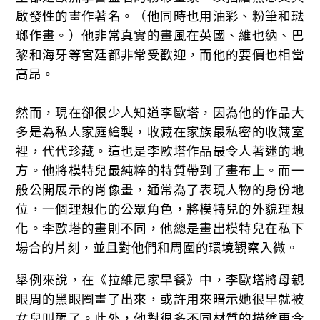
啟發性的畫作著名。（他同時也用油彩、粉筆和琺
瑯作畫。）他非常真實的畫風在英國、維也納、巴
黎和海牙等宮廷都非常受歡迎，而他的要價也相當
高昂。
然而，現在卻很少人知道李歐塔，因為他的作品大
多是為私人家庭繪製，收藏在家族最私密的收藏室
裡，代代珍藏。這也是李歐塔作品最令人著迷的地
方。他將模特兒最純粹的特質帶到了畫布上。而一
般公開展示的肖像畫，通常為了表現人物的身份地
位，一個理想化的公眾角色，將模特兒的外貌理想
化。李歐塔的畫則不同，他總是畫出模特兒在私下
場合的片刻，並且對他們和周圍的環境觀察入微。
舉例來說，在《拉維尼家早餐》中，李歐塔將母親
眼周的黑眼圈畫了出來，或許用來暗示她很早就被
女兒叫醒了。此外，他對很多不同材質的描繪更令