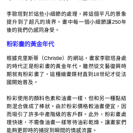
李歐塔對於這些小細節的處理，將這個平凡的景象
提升到了超凡的境界。畫中每一個小細節讓250年
後的我們仍感同身受。
粉彩畫的黃金年代
根據克里斯蒂（Christie）的網站，畫家李歐塔身處
的時代正是粉彩畫的黃金年代。雖然從文藝復興時
期就有粉彩畫了，這種繪畫媒材直到18世紀才從法
國開始普及。
粉彩使用的顏料色素和油畫一樣，但和另一種黏結
劑混合做成了棒狀。由於粉彩價格較油畫便宜，因
而吸引了許多中產階級的客戶群。此外，粉彩畫處
理快速，不需像油畫一樣等待油彩乾燥，讓畫家們
能夠更即時的捕捉到瞬間的情感流露。