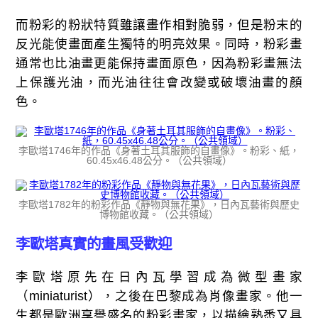
而粉彩的粉狀特質雖讓畫作相對脆弱，但是粉末的
反光能使畫面產生獨特的明亮效果。同時，粉彩畫
通常也比油畫更能保持畫面原色，因為粉彩畫無法
上保護光油，而光油往往會改變或破壞油畫的顏
色。
李歐塔1746年的作品《身著土耳其服飾的自畫像》。粉彩、紙，
60.45x46.48公分。（公共領域）
李歐塔1782年的粉彩作品《靜物與無花果》，日內瓦藝術與歷史
博物館收藏。（公共領域）
李歐塔
真實的畫風受歡迎
李歐塔原先在日內瓦學習成為微型畫家
（miniaturist），之後在巴黎成為肖像畫家。他一
生都是歐洲享譽盛名的粉彩畫家，以描繪熟悉又具