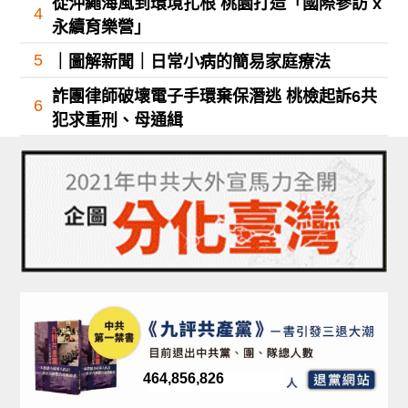
從沖繩海風到環境扎根 桃園打造「國際參訪 x
4
永續育樂營」
5
｜圖解新聞｜日常小病的簡易家庭療法
詐團律師破壞電子手環棄保潛逃 桃檢起訴6共
6
犯求重刑、母通緝
464,856,826