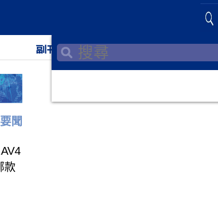
副刊
教育
要聞
RAV4
哪款