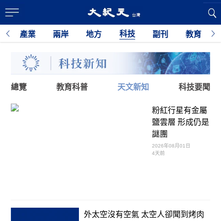
科技
經
產業
兩岸
地方
副刊
教育
總覽
教育科普
天文新知
科技要聞
粉紅行星有金屬
鹽雲層 形成仍是
謎團
2026年08月01日
4天前
外太空沒有空氣 太空人卻聞到烤肉