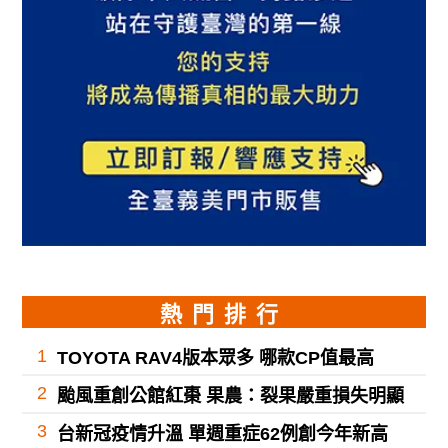
熱門排行
1
TOYOTA RAV4版本眾多 哪款CP值最高
2
颱風重創公館紅棗 果農：裂果嚴重損失明顯
3
台新冠疫情升溫 單週重症62例創今年新高