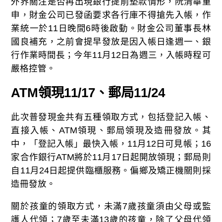
外界關注是否再出現銀行提前墊款情形，阮清華重
申，財金公司已發函要求各行庫不得搶先入帳，作
業統一於11日晚間6時後啟動。財金公司董事長林
國良補充，之前會提早發放是因入帳日逢週一、銀
行作業時間長；今年11月12日為週三，入帳時程可
嚴格控管。
ATM領現11/17、郵局11/24
此次普發現金共有五種領取方式，包括登記入帳、
直接入帳、ATM領現、郵局領現及造冊發放。其
中，「登記入帳」最快入帳，11月12日可見帳；16
家合作銀行ATM將於11月17日起開放領現；郵局則
自11月24日起提供臨櫃服務。偏鄉及矯正機關則採
造冊發放。
關於孩童的領取方式，未滿7歲孩童須由父母或監
護人代領；7歲至未滿13歲的孩童，除了父母代領