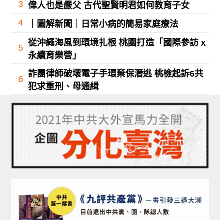
3
偉人也是嚴父 古代聖賢明君如何教育子女
4
｜圖解新聞｜日常小病的簡易家庭療法
從沖繩海風到環境扎根 桃園打造「國際參訪 x
5
永續育樂營」
詐團律師破壞電子手環棄保潛逃 桃檢起訴6共
6
犯求重刑、母通緝