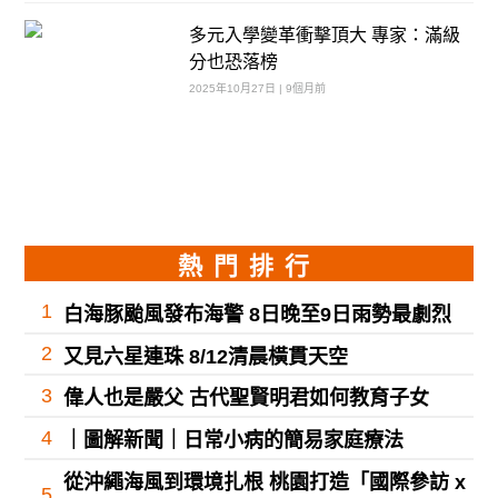
多元入學變革衝擊頂大 專家：滿級
分也恐落榜
2025年10月27日 | 9個月前
熱門排行
1
白海豚颱風發布海警 8日晚至9日雨勢最劇烈
2
又見六星連珠 8/12清晨橫貫天空
3
偉人也是嚴父 古代聖賢明君如何教育子女
4
｜圖解新聞｜日常小病的簡易家庭療法
從沖繩海風到環境扎根 桃園打造「國際參訪 x
5