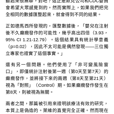
聽起來很無聊，對吧？這正是默克公司和CDC委員
會希望大眾感覺到的。然而實際上，如果我們把完
全相同的數據匯整起來，就會得到不同的結果。
正如德馬西所發現的，匯整數據後，「嬰兒在注射
後不久癲癇發作的可能性，幾乎高出四倍（3.93，
95% CI 1.21-12.79）。這個結果具有統計學意義
（p=0.02），因此不太可能是偶然發現——三位獨
立專家也證實了這個事實。」
還有另一個問題。他們使用了「非可變風險窗
口」，即僅統計注射後第一週（第0天至第7天）的
癲癇發作，並將接下來的兩週（第8天至第21天）
視為「對照」（Control）期。如果癲癇發作發生在
第8天，則被視為無關。
兩者之間，那篇被引用來證明該療法有效的研究，
本質上是偽造的。萊維的直覺完全正確。然而現在