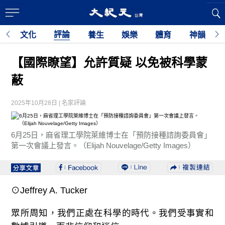
評論
育
文化
養生
娛樂
體育
神韻
利
【國際瞭望】允許質疑 以免被科學蒙
蔽
2025年10月28日 | 名家評論
6月25日，麻省理工學院萊維博士在「預防接種諮詢委員會」
第一次會議上發言。（Elijah Nouvelage/Getty Images）
⊙Jeffrey A. Tucker
眾所周知，我們正處在科學的時代。我們受事實和