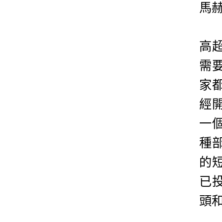
馬
高
需
家
經
一個
種部
的
已
頭