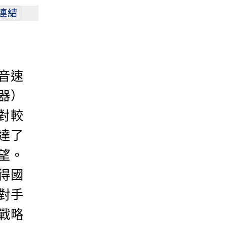
音速
武器）
對較
達了
望。
得國
對手
戰略