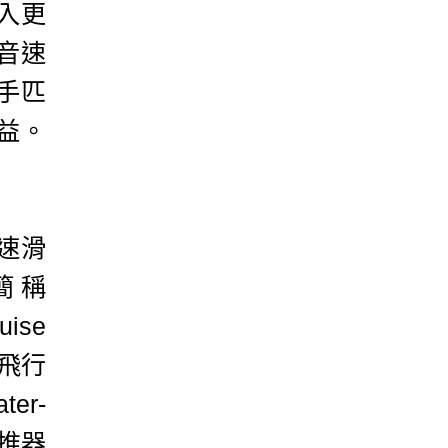
入更
音速
手匹
益。
速滑
，簡稱
ise
翔飛行
er-
助推器