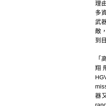
理
多
武
敵
到
「
翔飛
HG
mi
器又
ra