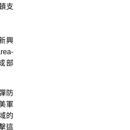
頓支
新興
ea-
組成部
彈防
美軍
域的
擊這