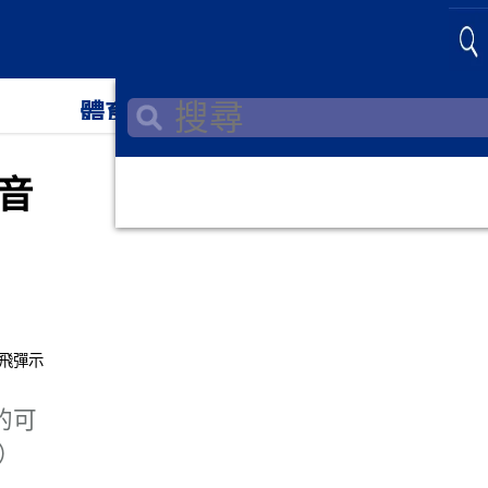
體育
神韻
音
的可
k）