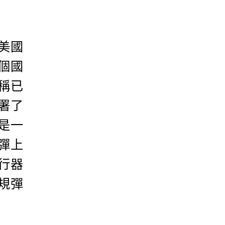
美國
個國
稱已
署了
這是一
飛彈上
行器
規彈