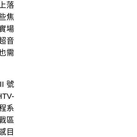
上落
些焦
實場
超音
也需
I號
HTV-
程系
戰區
感目