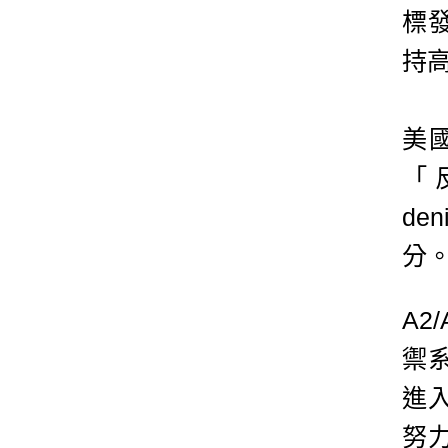
標
持
美
「反
de
分
A
禦
進
努