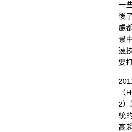
一
後
慮
景
速
要
2
（Hy
2
統
高