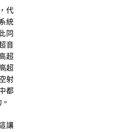
，代
該系統
此同
超音
）高超
）高超
程空射
中都
功。
這讓