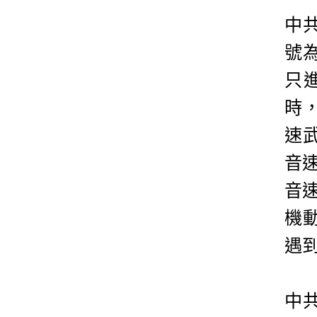
中
號為
只
時
速武
音速
音速
機
遇
中