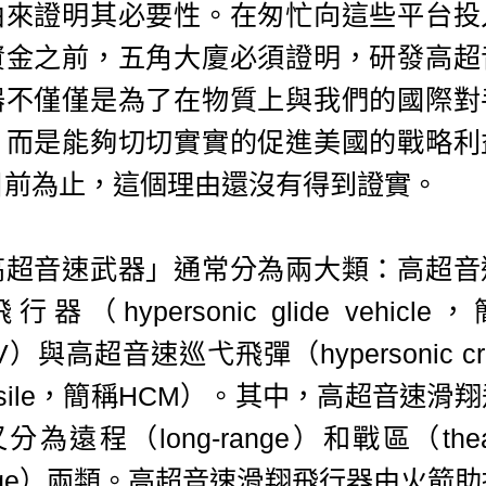
由來證明其必要性。在匆忙向這些平台投
資金之前，五角大廈必須證明，研發高超
器不僅僅是為了在物質上與我們的國際對
，而是能夠切切實實的促進美國的戰略利
目前為止，這個理由還沒有得到證實。
高超音速武器」通常分為兩大類：高超音
行器（hypersonic glide vehicle
V）與高超音速巡弋飛彈（hypersonic cru
ssile，簡稱HCM）。其中，高超音速滑
分為遠程（long-range）和戰區（theat
nge）兩類。高超音速滑翔飛行器由火箭