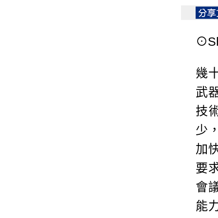
⊙Sh
幾
武器
技
少
加
要
會
能