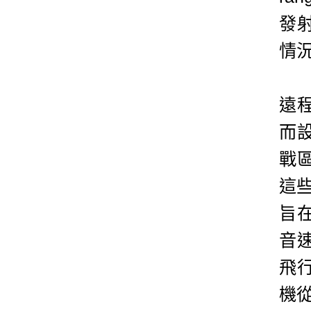
發
情
遠
而
戰
這
旨
音
飛
機