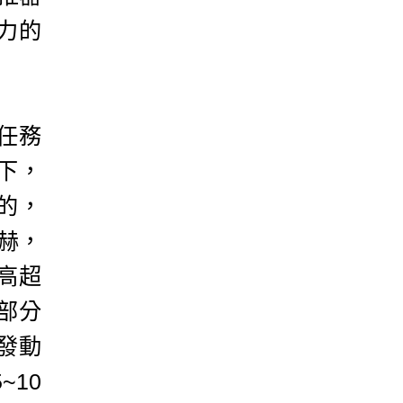
力的
任務
下，
的，
赫，
高超
部分
發動
10