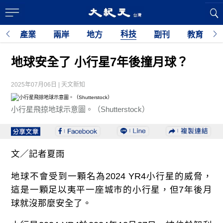
科技
經
產業
兩岸
地方
副刊
教育
地球安全了 小行星7年後撞月球？
2025年07月06日 | 天文新知
小行星飛掠地球示意圖。（Shutterstock）
文／記者夏雨
地球不會受到一顆名為
2024 YR4
小行星的威脅，
這是一顆足以夷平一座城市的小行星，但
7
年後月
球就沒那麼安全了。