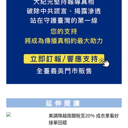
延伸閱讀
美調降越南關稅至20％ 成衣業看好
接單回穩