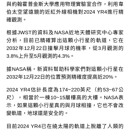
與約翰霍普金斯大學應用物理實驗室合作，利用韋
伯太空望遠鏡的近紅外線相機對
2024 YR4
進行精
確觀測。
根據
JWST
的資料及
NASA
近地天體研究中心專家
分析，目前已精確算出這顆小行星的軌道，它在
2032
年
12
月
22
日撞擊月球的機率，從
3
月觀測的
3.8%
上升至
5
月觀測的
4.3%
。
據
NASA
稱，新資料幫助科學家們對這顆小行星在
2032
年
12
月
22
日的位置預測精確度提高近
20%
。
2024 YR4
估計長度為
174~220
英尺（約
53~67
公
尺），相當於一棟
10~15
層樓高的大樓。
NASA
表
示，如果這顆小行星真的與月球相撞，它也不會改
變軌道，地球還是安全的。
目前
2024 YR4
已在繞太陽的軌道上脫離了人類的