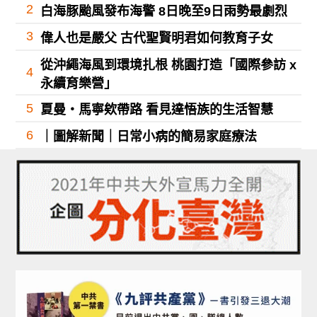
2
白海豚颱風發布海警 8日晚至9日雨勢最劇烈
3
偉人也是嚴父 古代聖賢明君如何教育子女
從沖繩海風到環境扎根 桃園打造「國際參訪 x
4
永續育樂營」
5
夏曼・馬寧欸帶路 看見達悟族的生活智慧
6
｜圖解新聞｜日常小病的簡易家庭療法