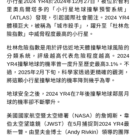
小行星
2024 YR4
於
2024
年
12
月
27
日，被位於智利
里奧烏爾塔多的「小行星
地球
撞擊預警系統」
（
ATLAS
）發現，引起國際社會關注。
2024 YR4
體積巨大，被稱為「城市殺手」，躍升至「杜林危
險指數」中威脅程度最高的小行星。
杜林危險指數是用於評估近地天體撞擊地球風險的
分類系統，評級越高代表危險程度越高。
2024
YR4
撞擊地球的機率曾一度升至歷史最高
3.1%
。不
過，
2025
年
2
月下旬，科學家透過更精確的觀測，
將這顆小行星撞擊地球的機率降到幾乎為零。
地球安全之後，
2024 YR4
在
7
年後撞擊地球鄰居月
球的機率卻不斷攀升。
美國國家航空暨太空總署（
NASA
）的詹姆斯‧韋
伯太空望遠鏡（
JWST
）在
5
月捕捉到2024
YR4
最
新一瞥。由里夫金博士（
Andy Rivkin
）領導的團隊