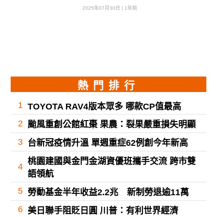
2025年07月30日 | 1年前
熱門排行
1
TOYOTA RAV4版本眾多 哪款CP值最高
2
颱風重創公館紅棗 果農：裂果嚴重損失明顯
3
台新冠疫情升溫 單週重症62例創今年新高
桃園建國與金門金湖資優班攜手交流 跨市雙
4
語領航
5
勞動基金半年收益2.2兆 新制勞退逾11萬
6
美日聯手阻貶日圓 川普：有利世界經濟