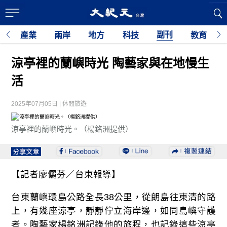
副刊
經
產業
兩岸
地方
科技
教育
涼亭裡的蘭嶼時光 陶藝家與在地慢生
活
2025年07月05日 | 休閒旅遊
涼亭裡的蘭嶼時光。（楊銘洲提供）
【記者廖儷芬／台東報導】
台東蘭嶼環島公路全長38公里，從朗島往東清的路
上，有幾座涼亭，靜靜佇立海岸邊，如同島嶼守護
者。陶藝家楊銘洲記錄他的旅程，也記錄這些涼亭