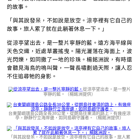
的故事。
「與其說發呆，不如說是放空。涼亭裡有它自己的
故事，旅人累了就在此躺著休息一下。」
從涼亭望出去，是一整片寧靜的藍。遠方海平線與
天色交織，近處草叢搖曳。陽光灑落在海面上，波
光閃爍，如同撒了一地的珍珠。楊銘洲說，有時還
會聽見海鳥的鳴叫聲，一聲長嘯劃過天際，讓人忍
不住追尋牠的身影。
從涼亭望出去，是一整片
寧靜的藍。（楊銘洲提供）
台東蘭嶼環島公路全長38公里，從朗島往東清的路上，有幾座涼
亭，靜靜佇立海岸邊，如同島嶼守護者。（楊銘洲提供）
「與其說發呆，不如說是放空。涼亭裡有它自己的故事，旅人累