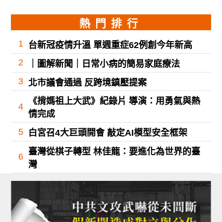
熱門排行
1
台新冠疫情升溫 單週重症62例創今年新高
2
｜圖解新聞｜日常小病的簡易家庭療法
3
北市議會通過 反跨境鎮壓提案
《揹媽祖上大武》紀錄片 導演：用勇氣與熱
4
情完成
5
白宮召4大巨頭開會 敲定AI模型安全框架
臺灣從棋子轉型 林佳龍：要進化為世界的臺
6
灣