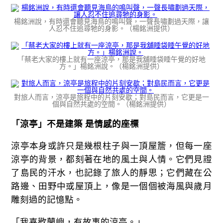
楊銘洲說，有時還會聽見海鳥的鳴叫聲，一聲長嘯劃過天際，讓
人忍不住追尋牠的身影。（楊銘洲提供）
「蔡老大家的樓上就有一座涼亭，那是我舖睡袋睡午覺的好地
方。」楊銘洲說。（楊銘洲提供）
對旅人而言，涼亭是旅程中的片刻安歇；對島民而言，它更是一
個與自然共處的空間。（楊銘洲提供）
「涼亭」不是建築 是情感的座標
涼亭本身或許只是幾根柱子與一頂屋簷，但每一座
涼亭的背景，都刻著在地的風土與人情。它們見證
了島民的汗水，也記錄了旅人的靜思；它們藏在公
路邊、田野中或屋頂上，像是一個個被海風與歲月
雕刻過的記憶點。
「我喜歡蘭嶼，有故事的涼亭。」