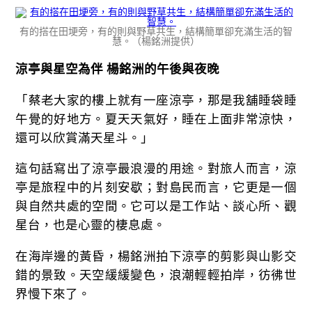
有的搭在田埂旁，有的則與野草共生，結構簡單卻充滿生活的智
慧。（楊銘洲提供）
涼亭與星空為伴 楊銘洲的午後與夜晚
「蔡老大家的樓上就有一座涼亭，那是我舖睡袋睡
午覺的好地方。夏天天氣好，睡在上面非常涼快，
還可以欣賞滿天星斗。」
這句話寫出了涼亭最浪漫的用途。對旅人而言，涼
亭是旅程中的片刻安歇；對島民而言，它更是一個
與自然共處的空間。它可以是工作站、談心所、觀
星台，也是心靈的棲息處。
在海岸邊的黃昏，楊銘洲拍下涼亭的剪影與山影交
錯的景致。天空緩緩變色，浪潮輕輕拍岸，彷彿世
界慢下來了。