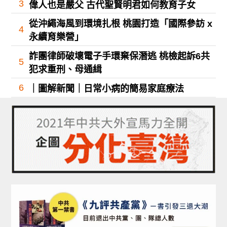
3
偉人也是嚴父 古代聖賢明君如何教育子女
從沖繩海風到環境扎根 桃園打造「國際參訪 x
4
永續育樂營」
詐團律師破壞電子手環棄保潛逃 桃檢起訴6共
5
犯求重刑、母通緝
6
｜圖解新聞｜日常小病的簡易家庭療法