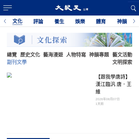
文化
育
評論
養生
娛樂
體育
神韻
利
總覽
歷史文化
藝海漫遊
人物特寫
神韻專題
藝文活動
副刊文學
文明探索
【跟我學唐詩】
漢江臨汎 唐．王
維
2026年08月07日
1天前