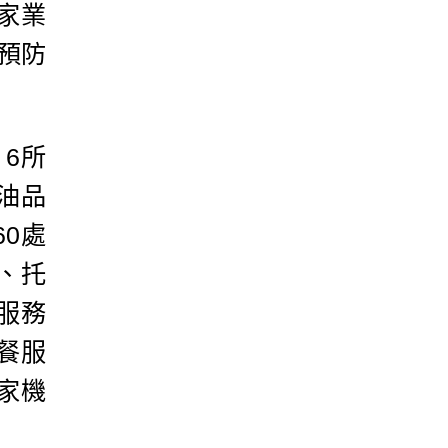
家業
預防
6所
油品
0處
、托
服務
餐服
家機