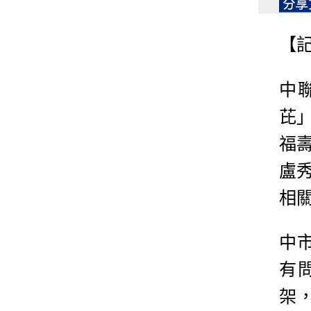
【
中
芘」
福
盧
相關
中
有
架