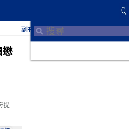
副刊
教育
福懋
府提