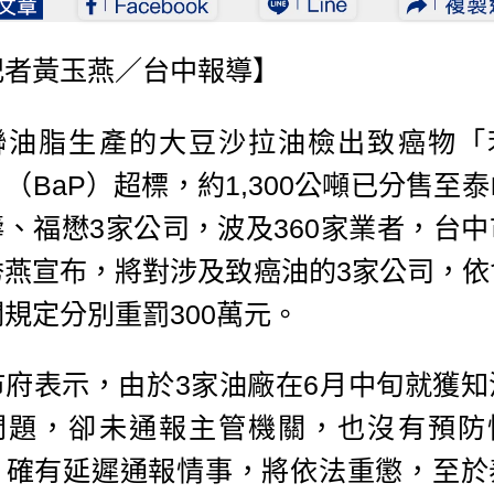
記者黃玉燕／台中報導】
聯油脂生產的大豆沙拉油檢出致癌物「
（BaP）超標，約1,300公噸已分售至
壽、福懋3家公司，波及360家業者，台中
秀燕宣布，將對涉及致癌油的3家公司，依
規定分別重罰300萬元。
市府表示，由於3家油廠在6月中旬就獲知
問題，卻未通報主管機關，也沒有預防
，確有延遲通報情事，將依法重懲，至於