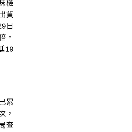
味檢
出貨
29日
4倍。
19
已累
次，
局查