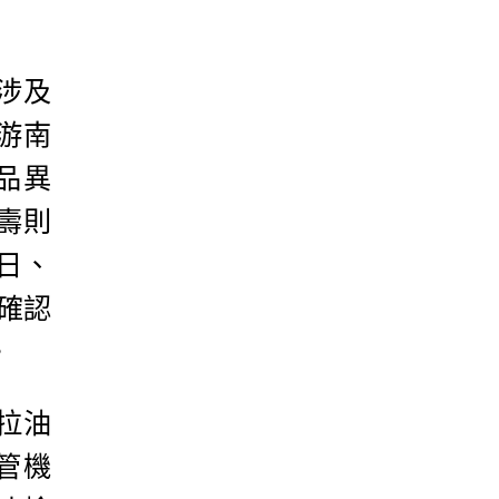
涉及
游南
品異
壽則
日、
確認
。
拉油
管機