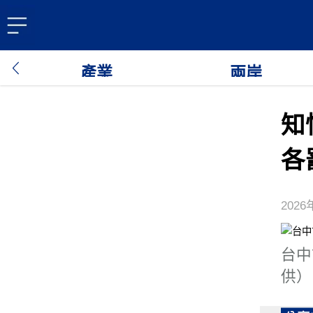
產業
兩岸
知
各
2026
台中
供）