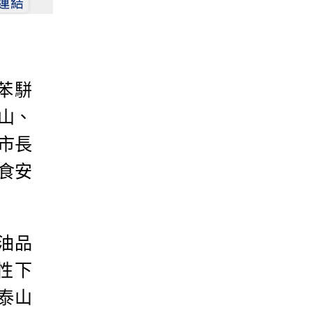
苯駢
泰山、
市長
食安
油品
性下
泰山