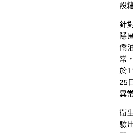
設
針
隱
僑
常
於
2
異
衛
驗