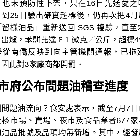
，也未預防性下架，只在16日先送愛之
，到25日驗出確實超標後，仍再次把4月
留樣油品」重新送回 SGS 複驗，直至
出爐，苯駢芘達 8.1 微克／公斤，超標
聯從南僑反映到向主管機關通報，已拖延
，因此對3家廠商都開罰。
市府公布問題油稽查進度
關問題油流向？食安處表示，截至7月7日
查核市場、賣場、夜市及食品業者677家
題油品批號及品項均無新增。其中，經發