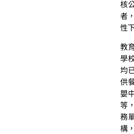
核
者
性
教
學
均
供
嬰
等
務
構