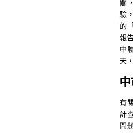
關
驗
的「
報告
中
天
中
有
計
問