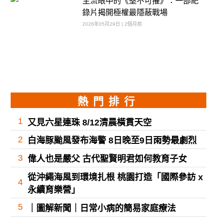
主流眼中的《堅不可摧》：一部紀
錄片揭開極權最隱蔽戰場
2026年05月29日 | 2個月前
熱門排行
1
又見六星連珠 8/12清晨橫貫天空
2
白海豚颱風發布海警 8日晚至9日雨勢最劇烈
3
偉人也是嚴父 古代聖賢明君如何教育子女
從沖繩海風到環境扎根 桃園打造「國際參訪 x
4
永續育樂營」
5
｜圖解新聞｜日常小病的簡易家庭療法