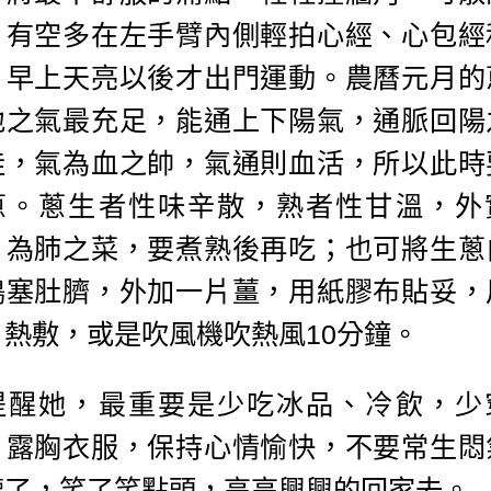
。有空多在左手臂內側輕拍心經、心包經
，早上天亮以後才出門運動。農曆元月的
地之氣最充足，能通上下陽氣，通脈回陽
佳，氣為血之帥，氣通則血活，所以此時
蔥。蔥生者性味辛散，熟者性甘溫，外
，為肺之菜，要煮熟後再吃；也可將生蔥
搗塞肚臍，外加一片薑，用紙膠布貼妥，
、熱敷，或是吹風機吹熱風10分鐘。
提醒她，最重要是少吃冰品、冷飲，少
、露胸衣服，保持心情愉快，不要常生悶
聽了，笑了笑點頭，高高興興的回家去。