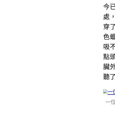
今
處
穿
色
吸
點
臟
聽
一