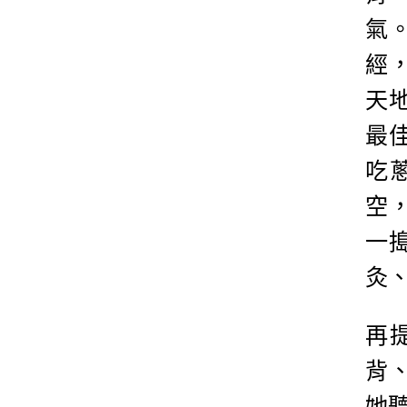
氣
經
天
最
吃
空
一
灸
再
背
她