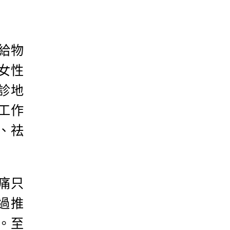
給物
女性
診地
工作
、祛
痛只
過推
。至