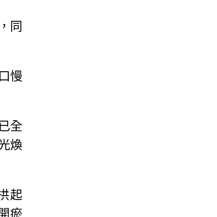
，同
口慢
已全
光煥
拱起
開瘀