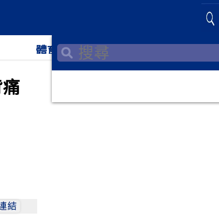
體育
神韻
背痛