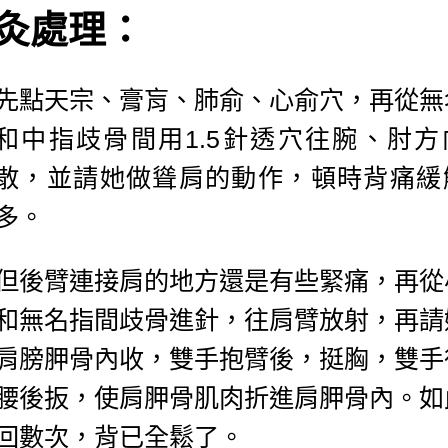
灸處理：
先點天宗、膏肓、肺俞、心俞穴，再從無
和中指歧骨間用1.5針透穴往腕、肘方
散，並請她做聳肩的動作，頓時背痛緩
多。
但後臂連接肩的地方還是有些緊痛，再從
和無名指間歧骨進針，往肩臂放射，再請
肩膀胛骨內收，雙手抱臂後，挺胸，雙手
腰後扳，使肩胛骨肌肉折進肩胛骨內。如
回數次，背已全鬆了。