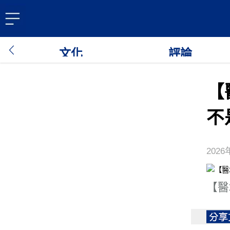
文化
評論
【
不
2026
【醫