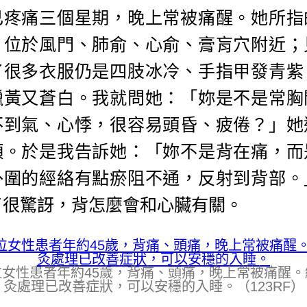
已疼痛三個星期，晚上常被痛醒。她所指
，位於風門、肺俞、心俞、膏肓穴附近；
了很多衣服仍是四肢冰冷、手指甲發青紫
蠟黃又蒼白。我就問她：「妳是不是常胸
不到氣、心悸，很容易頭昏、疲倦？」她
頭。於是我告訴她：「妳不是背在痛，而
外圍的經絡有點瘀阻不通，反射到背部。
了很驚訝，背怎麼會和心臟有關。
位女性患者年約45歲，背痛、頭痛，晚上常被痛醒。
灸處理已改善症狀，可以安穩的入睡。（123RF）