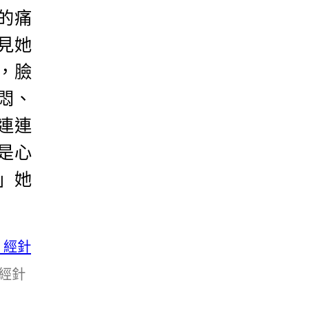
的痛
見她
，臉
悶、
連連
是心
」她
經針