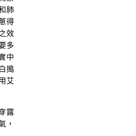
和肺
蔥得
之效
要多
實中
白搗
用艾
穿露
氣，