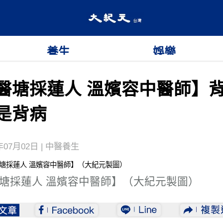
養生
娛樂
醫塘採蓮人 溫嬪容中醫師】
是背病
年07月02日 | 中醫養生
塘採蓮人 溫嬪容中醫師】（大紀元製圖）