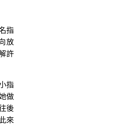
名指
向放
解許
小指
她做
往後
此來