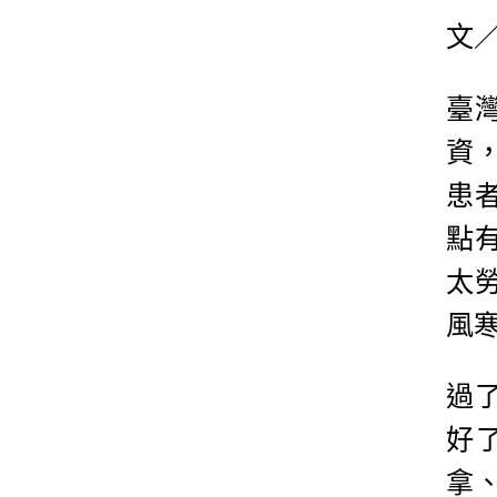
文
臺
資
患
點
太
風
過
好
拿