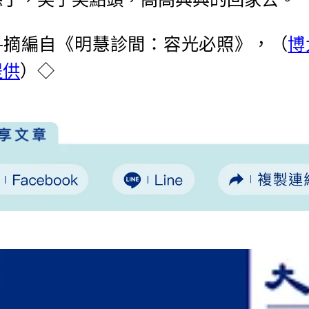
—摘編自《明慧診間：容光必照》，（
博
提供
）◇