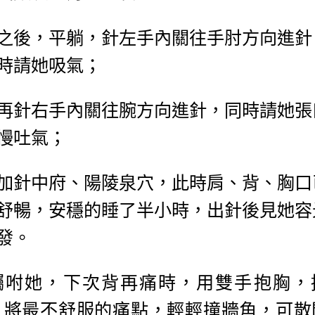
之後，平躺，針左手內關往手肘方向進針
時請她吸氣；
再針右手內關往腕方向進針，同時請她張
慢吐氣；
加針中府、陽陵泉穴，此時肩、背、胸口
舒暢，安穩的睡了半小時，出針後見她容
發。
囑咐她，下次背再痛時，用雙手抱胸，
，將最不舒服的痛點，輕輕撞牆角，可散