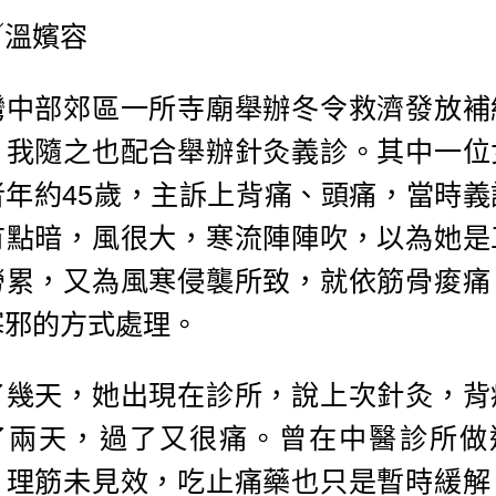
／溫嬪容
灣中部郊區一所寺廟舉辦冬令救濟發放補
，我隨之也配合舉辦針灸義診。其中一位
者年約45歲，主訴上背痛、頭痛，當時義
有點暗，風很大，寒流陣陣吹，以為她是
勞累，又為風寒侵襲所致，就依筋骨痠痛
寒邪的方式處理。
了幾天，她出現在診所，說上次針灸，背
了兩天，過了又很痛。曾在中醫診所做
、理筋未見效，吃止痛藥也只是暫時緩解