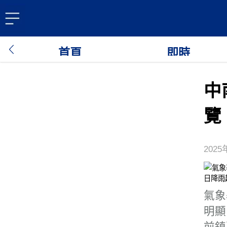
首頁
即時
中
覽
2025
氣象
明顯
前鎮