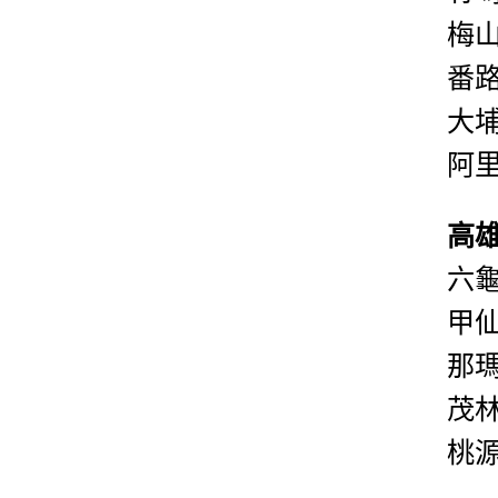
梅
番
大
阿
高
六
甲
那
茂
桃