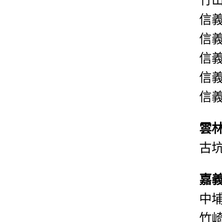
信
信
信
信
信
雲
古
嘉
中
竹