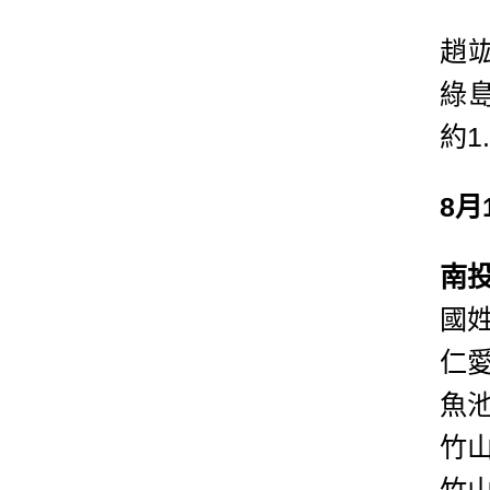
趙
綠
約1
8
南
國
仁
魚
竹
竹