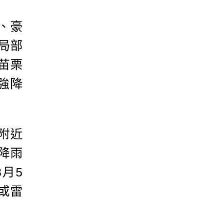
、豪
局部
苗栗
強降
附近
降雨
月5
或雷