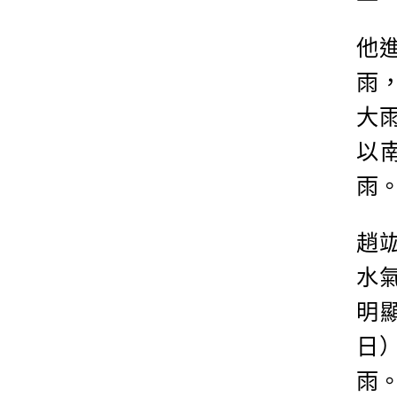
他
雨
大
以
雨
趙
水
明
日
雨