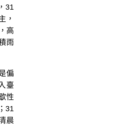
31
主，
，高
累積雨
是偏
入臺
歇性
31
清晨