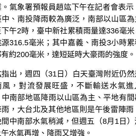
業。氣象署預報員趙竑下午在記者會表示，
臺中、南投降雨較為廣泛，南部以山區為
至下午2時，臺中新社累積雨量達336毫米
源316.5毫米；其中嘉義、南投3小時
都有約200毫米，達短延時大豪雨的強度。
竑指出，週四（31日）白天臺灣附近仍然
南風，對流發展旺盛，不斷輸送水氣進
，中南部地區降雨以山區為主、平地有間
降雨，大台北及其他地區則是午後雷陣雨；
晚間中南部水氣稍減，但週五（8月1日）
上午水氣再增、降雨又增強。