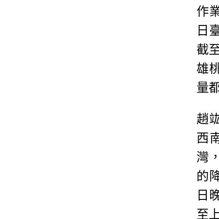
作
日
截
雄桃
量
趙
西
灣
的
日
至