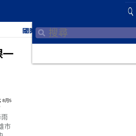
國際
財經
課一
降雨
雄市
央