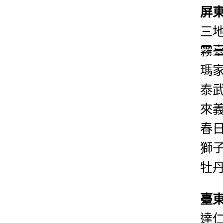
屏
三
霧
瑪
泰
來
春
獅
牡
臺
達