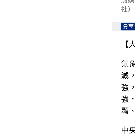
社）
【
氣
減
強
強
顯
中