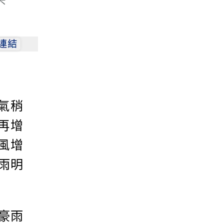
氣稍
再增
風增
雨明
豪雨