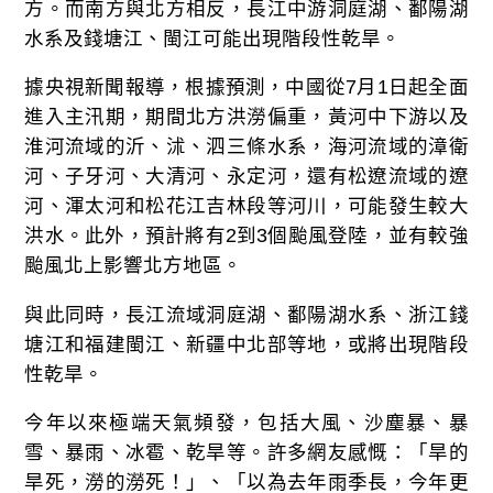
方。而南方與北方相反，長江中游洞庭湖、鄱陽湖
水系及錢塘江、閩江可能出現階段性乾旱。
據央視新聞報導，根據預測，中國從7月1日起全面
進入主汛期，期間北方洪澇偏重，黃河中下游以及
淮河流域的沂、沭、泗三條水系，海河流域的漳衛
河、子牙河、大清河、永定河，還有松遼流域的遼
河、渾太河和松花江吉林段等河川，可能發生較大
洪水。此外，預計將有2到3個颱風登陸，並有較強
颱風北上影響北方地區。
與此同時，長江流域洞庭湖、鄱陽湖水系、浙江錢
塘江和福建閩江、新疆中北部等地，或將出現階段
性乾旱。
今年以來極端天氣頻發，包括大風、沙塵暴、暴
雪、暴雨、冰雹、乾旱等。許多網友感慨：「旱的
旱死，澇的澇死！」、「以為去年雨季長，今年更