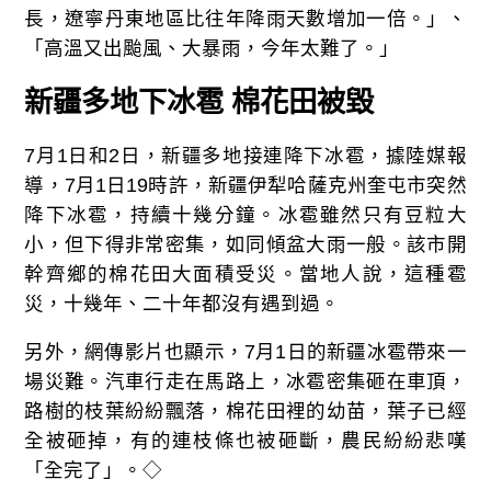
長，遼寧丹東地區比往年降雨天數增加一倍。」、
「高溫又出颱風、大暴雨，今年太難了。」
新疆多地下冰雹 棉花田被毀
7月1日和2日，新疆多地接連降下冰雹，據陸媒報
導，7月1日19時許，新疆伊犁哈薩克州奎屯市突然
降下冰雹，持續十幾分鐘。冰雹雖然只有豆粒大
小，但下得非常密集，如同傾盆大雨一般。該市開
幹齊鄉的棉花田大面積受災。當地人說，這種雹
災，十幾年、二十年都沒有遇到過。
另外，網傳影片也顯示，7月1日的新疆冰雹帶來一
場災難。汽車行走在馬路上，冰雹密集砸在車頂，
路樹的枝葉紛紛飄落，棉花田裡的幼苗，葉子已經
全被砸掉，有的連枝條也被砸斷，農民紛紛悲嘆
「全完了」。◇