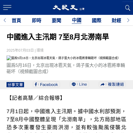
中國
首頁
即時
要聞
國際
財經
中國進入主汛期 7至8月北澇南旱
2025年07月03日 | 環境
圖爲5月16日，北京出現冰雹天氣，鴿子蛋大小的冰雹將車輛
砸坏（視頻截圖合成）
【記者高慧／綜合報導】
7月1日起，中國進入主汛期。據中國水利部預測，
7至8月中國整體呈現「北澇南旱」，北方局部地區
恐多次重覆發生豪雨洪澇，並有較強颱風侵襲北