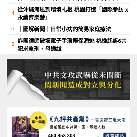
從沖繩海風到環境扎根 桃園打造「國際參訪 x
4
永續育樂營」
5
｜圖解新聞｜日常小病的簡易家庭療法
詐團律師破壞電子手環棄保潛逃 桃檢起訴6共
6
犯求重刑、母通緝
464,853,303