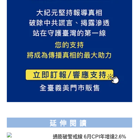
延伸閱讀
通膨破警戒線 6月CPI年增達2.6%