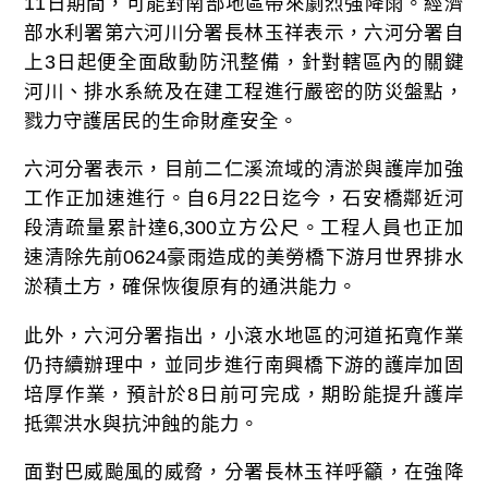
11日期間，可能對南部地區帶來劇烈強降雨。經濟
部水利署第六河川分署長林玉祥表示，六河分署自
上3日起便全面啟動防汛整備，針對轄區內的關鍵
河川、排水系統及在建工程進行嚴密的防災盤點，
戮力守護居民的生命財產安全。
六河分署表示，目前二仁溪流域的清淤與護岸加強
工作正加速進行。自6月22日迄今，石安橋鄰近河
段清疏量累計達6,300立方公尺。工程人員也正加
速清除先前0624豪雨造成的美勞橋下游月世界排水
淤積土方，確保恢復原有的通洪能力。
此外，六河分署指出，小滾水地區的河道拓寬作業
仍持續辦理中，並同步進行南興橋下游的護岸加固
培厚作業，預計於8日前可完成，期盼能提升護岸
抵禦洪水與抗沖蝕的能力。
面對巴威颱風的威脅，分署長林玉祥呼籲，在強降