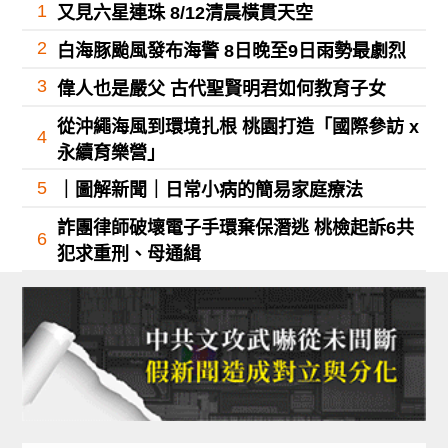
1
又見六星連珠 8/12清晨橫貫天空
2
白海豚颱風發布海警 8日晚至9日雨勢最劇烈
3
偉人也是嚴父 古代聖賢明君如何教育子女
從沖繩海風到環境扎根 桃園打造「國際參訪 x
4
永續育樂營」
5
｜圖解新聞｜日常小病的簡易家庭療法
詐團律師破壞電子手環棄保潛逃 桃檢起訴6共
6
犯求重刑、母通緝