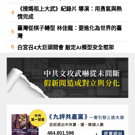
《揹媽祖上大武》紀錄片 導演：用勇氣與熱
4
情完成
臺灣從棋子轉型 林佳龍：要進化為世界的臺
5
灣
6
白宮召4大巨頭開會 敲定AI模型安全框架
464,801,596