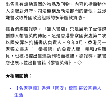
出售具有煽動意圖的物品及刊物，內容包括煽動他
人引起對港府、司法機構及執法部門的憎恨；並涉
嫌曾收取外國政治組織的多筆匯款資助。
據香港媒體報導，「獵人書店」只是展示了壹傳媒
創辦人黎智英的傳記。這是香港警察國安處第二次
以國安罪名拘捕書店負責人。今年3月，香港另一
家獨立書店「一拳書館」的負責人龐一鳴和3名職
員，也被指控出售煽動刊物而被捕。據報導，該書
店也展示並出售書籍《黎智英傳》。◇
★相關閱讀：
【名家專欄】香港「國安」標籤 摧毀普通人
生活