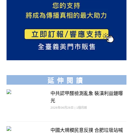
延伸閱讀
中共認甲醛檢測亂象 裝潢利益鏈曝
光
2026年06月26日 | 1個月前
中國大規模民意反撲 合肥垃圾站喊