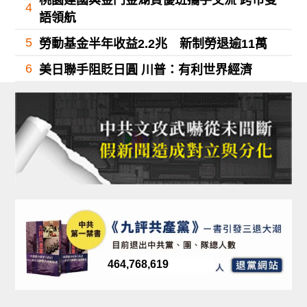
桃園建國與金門金湖資優班攜手交流 跨市雙
4
語領航
5
勞動基金半年收益2.2兆 新制勞退逾11萬
6
美日聯手阻貶日圓 川普：有利世界經濟
464,768,619