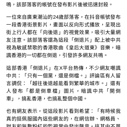
鳴，該部落客的帳號在發布影片後被迅速封殺。
一位來自廣東潮汕的24歲部落客，在抖音帳號發布
一段香港街景影片，畫面以反向形式播放，呈現出
街上行人都在「向後退」的視覺效果，吸引大量網
友注意。該部落客還為這段「倒退片」配上被中共
視為敏感禁歌的香港歌曲《皇后大道東》音樂，暗
諷香港的一切都在倒退，引發許多網友共鳴。
這部香港「倒退片」在X平台熱傳，不少網友嘲諷
中共：「只有一個黨，還是倒檔。」評論區有人留
言調侃：「越往後退越能看到繁華的城市。」還有
人發布「都是倒車檔」圖片，暗諷中共「開倒
車」，搞亂香港，也搞亂整個中國。
也有網友表示，從這段影片看到希望：「有時候我
真的挺佩服國內這些網友的，在網信辦、網格員、
獄友和無數粉紅的監視當中發出聲音。這其中不單