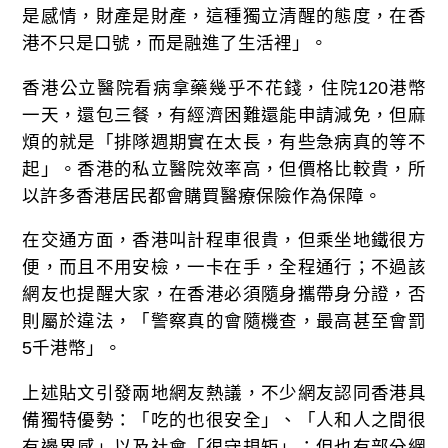
是感情，財產是財產，這種獨立清醒的態度，在香
港不只是口號，而是融進了生活裡」。
香港公立醫院看病拿藥幾乎不花錢，住院120港幣
一天，還包三餐，有經濟困難還能申請減免，但麻
煩的就是「排隊週期實在太長，有些急病真的等不
起」。香港的私立醫院效率高，但價格比較貴，所
以許多香港居民都會購買醫療保險作為保障。
在交通方面，香港叫計程車很貴，但乘坐地鐵很方
便，而且不用安檢，一卡在手，全程通行；不過該
網友也提醒大家，在香港必須隨身攜帶身分證，否
則屬於違法，「警察真的會隨機查，最高甚至會罰
5千港幣」。
上述貼文引發兩地網友熱議，不少網友認同香港具
備獨特優勢：「吃的也很安全」、「人和人之間很
有邊界感」以及社會「很守規矩」；但也有部分網