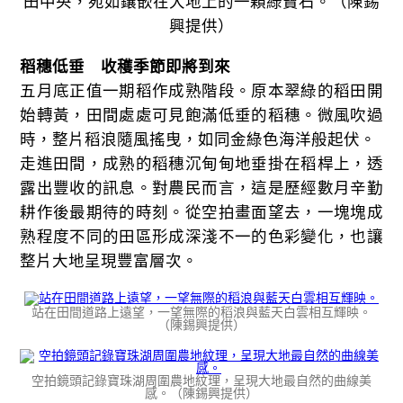
田中央，宛如鑲嵌在大地上的一顆綠寶石。（陳錫
興提供）
稻穗低垂 收穫季節即將到來
五月底正值一期稻作成熟階段。原本翠綠的稻田開
始轉黃，田間處處可見飽滿低垂的稻穗。微風吹過
時，整片稻浪隨風搖曳，如同金綠色海洋般起伏。
走進田間，成熟的稻穗沉甸甸地垂掛在稻桿上，透
露出豐收的訊息。對農民而言，這是歷經數月辛勤
耕作後最期待的時刻。從空拍畫面望去，一塊塊成
熟程度不同的田區形成深淺不一的色彩變化，也讓
整片大地呈現豐富層次。
站在田間道路上遠望，一望無際的稻浪與藍天白雲相互輝映。
（陳錫興提供）
空拍鏡頭記錄寶珠湖周圍農地紋理，呈現大地最自然的曲線美
感。（陳錫興提供）