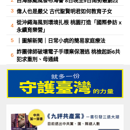
白海豚颱風發布海警 8日晚至9日雨勢最劇烈
3
偉人也是嚴父 古代聖賢明君如何教育子女
從沖繩海風到環境扎根 桃園打造「國際參訪 x
4
永續育樂營」
5
｜圖解新聞｜日常小病的簡易家庭療法
詐團律師破壞電子手環棄保潛逃 桃檢起訴6共
6
犯求重刑、母通緝