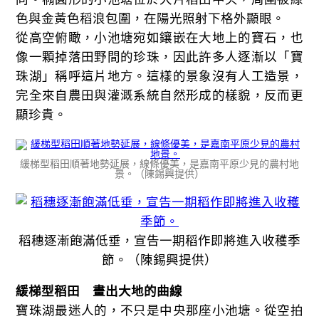
色與金黃色稻浪包圍，在陽光照射下格外顯眼。
從高空俯瞰，小池塘宛如鑲嵌在大地上的寶石，也
像一顆掉落田野間的珍珠，因此許多人逐漸以「寶
珠湖」稱呼這片地方。這樣的景象沒有人工造景，
完全來自農田與灌溉系統自然形成的樣貌，反而更
顯珍貴。
緩梯型稻田順著地勢延展，線條優美，是嘉南平原少見的農村地
景。（陳錫興提供）
稻穗逐漸飽滿低垂，宣告一期稻作即將進入收穫季
節。（陳錫興提供）
緩梯型稻田 畫出大地的曲線
寶珠湖最迷人的，不只是中央那座小池塘。從空拍