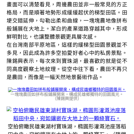
畫面可以清楚看見，周邊農田並非一般常見的方正
格局，而是順著地勢形成緩緩起伏的梯型田區。田
埂交錯延伸，勾勒出柔和曲線，一塊塊農地像拼布
般鋪展在大地上。潔白的產業道路穿越其中，形成
鮮明對比，也讓整體景觀更具層次感。
在台灣南部平原地區，這樣的緩梯型田園景觀並不
多見，因此成為許多空拍愛好者心中的私房景點。
陳錫興表示，每次來到寶珠湖，最喜歡的就是從不
同高度觀察土地紋理。從空中往下看，農田不再只
是農田，而像是一幅天然地景藝術作品。
一塊塊農田如拼布般鋪展開來，構成民雄鄉獨特的田園風光。
（陳錫興提供）
空拍俯瞰民雄東湖村寶珠湖，橢圓形灌溉池座落稻