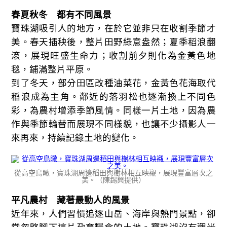
春夏秋冬 都有不同風景
寶珠湖吸引人的地方，在於它並非只在收割季節才
美。春天插秧後，整片田野綠意盎然；夏季稻浪翻
滾，展現旺盛生命力；收割前夕則化為金黃色地
毯，鋪滿整片平原。
到了冬天，部分田區改種油菜花，金黃色花海取代
稻浪成為主角。鄰近的落羽松也逐漸換上不同色
彩，為農村增添季節風情。同樣一片土地，因為農
作與季節輪替而展現不同樣貌，也讓不少攝影人一
來再來，持續記錄土地的變化。
從高空鳥瞰，寶珠湖周邊稻田與樹林相互映襯，展現豐富層次之
美。（陳錫興提供）
平凡農村 藏著最動人的風景
近年來，人們習慣追逐山岳、海岸與熱門景點，卻