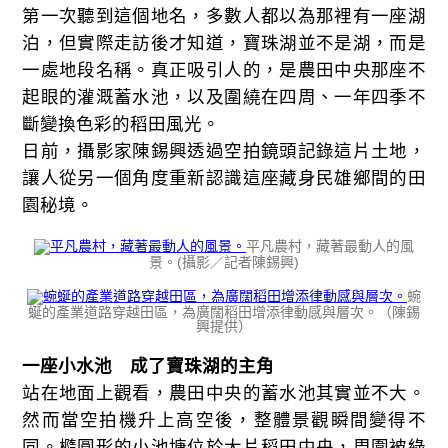
第一次聽到這個地名，多數人都以為那裡有一座湖
泊，但實際走訪後才知道，寶珠湖並不是湖，而是
一處地段名稱。真正吸引人的，是農田中央那座不
起眼的灌溉蓄水池，以及圍繞在四周、一年四季不
斷變換色彩的稻田風光。
日前，攝影家陳錫興透過空拍鏡頭記錄這片土地，
讓人從另一個角度重新認識這座藏身民雄鄉間的田
園秘境。
平凡農村，藏著最動人的風
景。(攝影／記者陳錫興)
蜿
蜒的產業道路穿越田區，為廣闊稻田增添律動感與層次。（陳錫
興提供）
一座小水池 成了寶珠湖的主角
站在地面上觀看，農田中央的蓄水池其實並不大。
然而當空拍機升上高空後，整體景觀瞬間變得不
同。橢圓形的小池塘位於大片稻田中央，周圍被綠