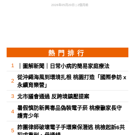
2026年05月20日 | 2個月前
熱門排行
1
｜圖解新聞｜日常小病的簡易家庭療法
從沖繩海風到環境扎根 桃園打造「國際參訪 x
2
永續育樂營」
3
北市議會通過 反跨境鎮壓提案
暑假慎防新興毒品偽裝電子菸 桃療籲家長守
4
護青少年
詐團律師破壞電子手環棄保潛逃 桃檢起訴6共
5