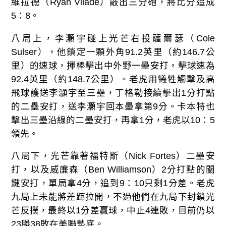
維拉德（Ryan Vilade）敲出三分砲，將比分追成
5：8。
八局上，李灝宇碰上光芒右投薩爾瑟（Cole
Sulser），他鎖定一顆外角91.2英里（約146.7公
里）的速球，揮棒擊出中外野一壘安打，擊球速為
92.4英里（約148.7公里）。老虎用犧牲觸擊及高
飛球護送李灝宇至三壘，丁格勒接續擊出1分打點
的二壘安打，送李灝宇回本壘拿第9分。卡本特也
擊出三壘沿線的二壘安打，再拿1分，老虎以10：5
領先。
八局下，光芒靠著福特斯（Nick Fortes）二壘安
打，以及威廉森（Ben Williamson）2分打點的關
鍵安打，單局拿4分，追到9：10只剩1分差。老虎
九局上未能將差距拉開，不過他們在九局下封鎖光
芒反撲，最終以1分差贏球，中止4連敗，目前仍以
23勝38敗在美聯墊底。