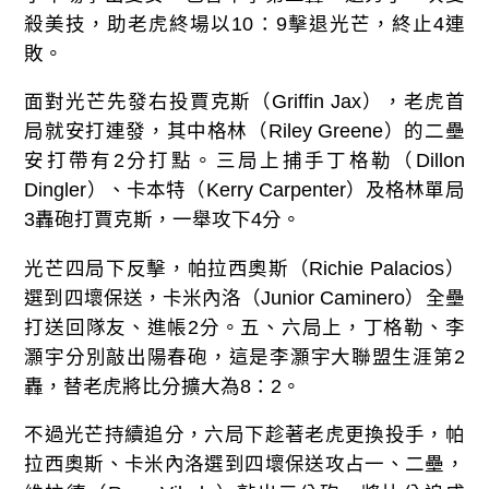
殺美技，助老虎終場以10：9擊退光芒，終止4連
敗。
面對光芒先發右投賈克斯（Griffin Jax），老虎首
局就安打連發，其中格林（Riley Greene）的二壘
安打帶有2分打點。三局上捕手丁格勒（Dillon
Dingler）、卡本特（Kerry Carpenter）及格林單局
3轟砲打賈克斯，一舉攻下4分。
光芒四局下反擊，帕拉西奧斯（Richie Palacios）
選到四壞保送，卡米內洛（Junior Caminero）全壘
打送回隊友、進帳2分。五、六局上，丁格勒、李
灝宇分別敲出陽春砲，這是李灝宇大聯盟生涯第2
轟，替老虎將比分擴大為8：2。
不過光芒持續追分，六局下趁著老虎更換投手，帕
拉西奧斯、卡米內洛選到四壞保送攻占一、二壘，