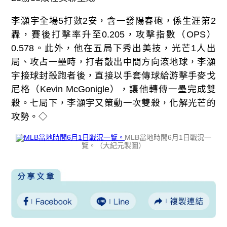
李灝宇全場5打數2安，含一發陽春砲，係生涯第2
轟，賽後打擊率升至0.205，攻擊指數（OPS）
0.578。此外，他在五局下秀出美技，光芒1人出
局、攻占一壘時，打者敲出中間方向滾地球，李灝
宇接球封殺跑者後，直接以手套傳球給游擊手麥戈
尼格（Kevin McGonigle），讓他轉傳一壘完成雙
殺。七局下，李灝宇又策動一次雙殺，化解光芒的
攻勢。◇
MLB當地時間6月1日戰況一
覽。（大紀元製圖）