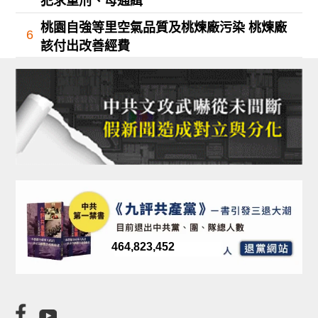
犯求重刑、母通緝
桃園自強等里空氣品質及桃煉廠污染 桃煉廠
6
該付出改善經費
464,823,452