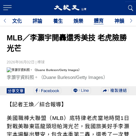
體育
育
文化
評論
養生
娛樂
神韻
利
MLB／李灝宇開轟還秀美技 老虎險勝
光芒
2026年06月02日 | 棒球
李灝宇資料照。（Duane Burleson/Getty Images）
【記者王煥／綜合報導】
美國職棒大聯盟（MLB）底特律老虎當地時間1日
對戰美聯東區龍頭坦帕灣光芒，我國旅美好手李灝
宇本場擊出雙安，包含本季第二轟，還秀了一次雙