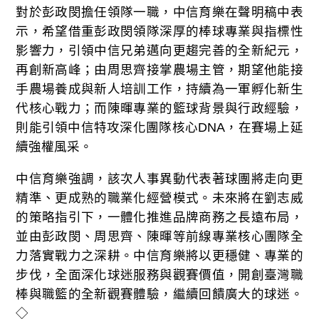
對於彭政閔擔任領隊一職，中信育樂在聲明稿中表
示，希望借重彭政閔領隊深厚的棒球專業與指標性
影響力，引領中信兄弟邁向更趨完善的全新紀元，
再創新高峰；由周思齊接掌農場主管，期望他能接
手農場養成與新人培訓工作，持續為一軍孵化新生
代核心戰力；而陳暉專業的籃球背景與行政經驗，
則能引領中信特攻深化團隊核心DNA，在賽場上延
續強權風采。
中信育樂強調，該次人事異動代表著球團將走向更
精準、更成熟的職業化經營模式。未來將在劉志威
的策略指引下，一體化推進品牌商務之長遠布局，
並由彭政閔、周思齊、陳暉等前線專業核心團隊全
力落實戰力之深耕。中信育樂將以更穩健、專業的
步伐，全面深化球迷服務與觀賽價值，開創臺灣職
棒與職籃的全新觀賽體驗，繼續回饋廣大的球迷。
◇