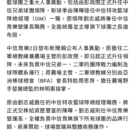
籃球團之重大人事異動，包括由彭政閔正式升任中
信兄弟球團領隊，新球季由陳暉接任中信特攻籃球
隊總經理（GM）一職，原領隊劉志威將專任中信
育樂營運長職務，全面統籌並主導旗下球團之長遠
布局。
中信育樂2日發布新聞稿公布人事異動，原擔任二
軍總教練兼農場主管的彭政閔，即日起正式升任領
隊，未來負責中信兄弟一、二軍的團隊戰力編制及
球隊體系運行；原農場主管、二軍總教練分別由亞
洲棒球總會（BFA）會長特助周思齊、擔任農場野
手發展總監的林明憲接掌。
原由劉志威擔任的中信特攻籃球隊總經理職務，將
正式交棒給資歷豐富的陳暉。劉志威則任中信育樂
營運長，全權負責中信育樂旗下所有球團的品牌行
銷、商業贊助、球場營運與整體商務運作。