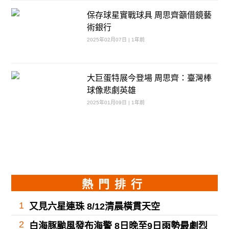
保存球星實戰球具 周思齊籲借鏡藝
術銀行
2025年02月07日 | 1年前
大巨蛋特展今登場 周思齊：臺灣棒
球像悲劇英雄
2025年01月09日 | 1年前
熱門排行
1
又見六星連珠 8/12清晨橫貫天空
2
白海豚颱風發布海警 8日晚至9日雨勢最劇烈