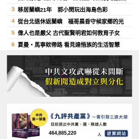
3
移居蘭嶼21年 郭小閔玩出海島色彩
4
從台北退休返蘭嶼 福哥晨昏守候家鄉的光
5
偉人也是嚴父 古代聖賢明君如何教育子女
6
夏曼・馬寧欸帶路 看見達悟族的生活智慧
464,885,220