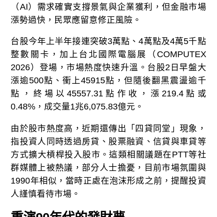
（AI）需求確實支撐景氣與企業獲利，但金融市場
漲勢過快，民眾應留意修正風險。
台股今年上半年接連突破3萬點、4萬點及4萬5千點
整數關卡，加上台北國際電腦展（COMPUTEX
2026）登場，市場熱度快速升溫。台股2日早盤大
漲逾500點、衝上45915點，但隨後翻黑震盪逾千
點，終場以45557.31點作收，漲219.4點或
0.48%，成交量1兆6,075.83億元。
由於股市熱度高，近期還傳出「四貸同堂」現象，
指投資人同時透過房貸、股票融資、信貸與車貸等
方式擴大槓桿投入股市。這類相關議題在PTT等社
群媒體上被熱議，部分人士擔憂，目前市場氛圍與
1990年相似，當時正處在泡沫形成之前，提醒投資
人謹慎看待市場。