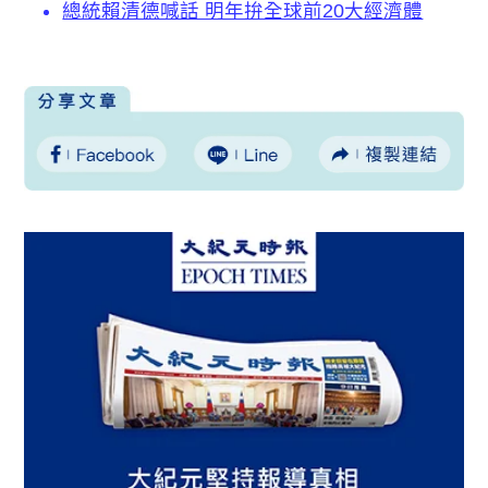
總統賴清德喊話 明年拚全球前20大經濟體