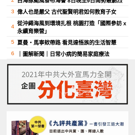
白海豚颱風發布海警 8日晚至9日雨勢最劇烈
3
偉人也是嚴父 古代聖賢明君如何教育子女
從沖繩海風到環境扎根 桃園打造「國際參訪 x
4
永續育樂營」
5
夏曼・馬寧欸帶路 看見達悟族的生活智慧
6
｜圖解新聞｜日常小病的簡易家庭療法