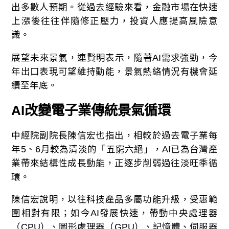
出多數人預期。從過去經驗來看，金融市場在快速
上漲後往往伴隨修正壓力，投資人應提高風險意
識。
展望未來景氣，連賢明表示，隨著AI需求強勁，今
年出口表現可望維持動能，景氣熱絡情況有機會延
續至年底。
AI改變
電子業傳統景氣循環
中經院副院長陳信宏也指出，相較於過去電子業每
年5、6月較為清淡的「五窮六絕」，AI已為台灣產
業帶來結構性成長動能，正逐步削弱過往淡旺季循
環。
陳信宏說明，以往科技產品多屬功能升級，受惠範
圍相對有限；如今AI發展快速，帶動中央處理器
（CPU）、圖形處理器（GPU）、記憶體、伺服器