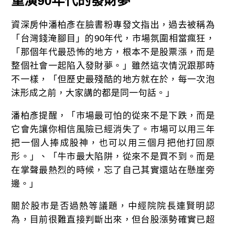
重演90年代的發財夢
資深房仲潘柏彥在臉書粉專發文指出，過去被稱為
「台灣錢淹腳目」的90年代，市場氛圍相當瘋狂，
「那個年代最恐怖的地方，根本不是股票漲，而是
整個社會一起陷入發財夢。」雖然這次情況跟那時
不一樣，「但歷史最殘酷的地方就在於，每一次泡
沫形成之前，大家講的都是同一句話。」
潘柏彥提醒，「市場最可怕的從來不是下跌，而是
它會先讓你相信風險已經消失了。市場可以用三年
把一個人捧成股神，也可以用三個月把他打回原
形。」、「牛市最大陷阱，從來不是買不到。而是
在掌聲最熱烈的時候，忘了自己其實還站在懸崖旁
邊。」
關於股市是否過熱等議題，中經院院長連賢明認
為，目前很難直接判斷出來，但台股漲勢確實已超