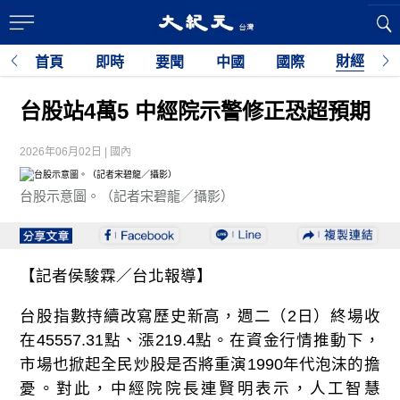
財經
首頁
即時
要聞
中國
國際
台股站4萬5 中經院示警修正恐超預期
2026年06月02日 | 國內
台股示意圖。（記者宋碧龍／攝影）
【記者侯駿霖／台北報導】
台股指數持續改寫歷史新高，週二（2日）終場收
在45557.31點、漲219.4點。在資金行情推動下，
市場也掀起全民炒股是否將重演1990年代泡沫的擔
憂。對此，中經院院長連賢明表示，人工智慧