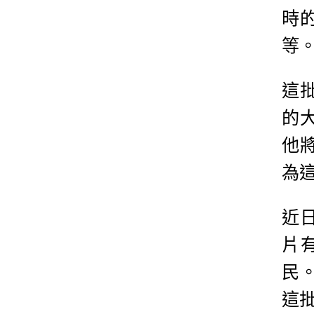
時
等
這
的
他
為
近
片
民
這