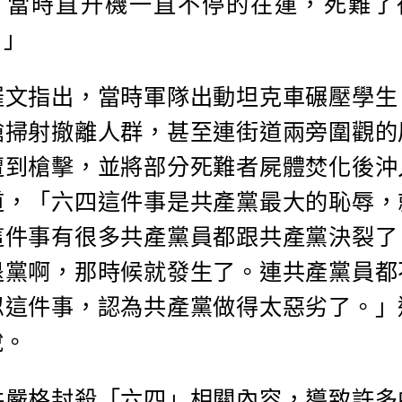
。當時直升機一直不停的在運，死難了
。」
羅文指出，當時軍隊出動坦克車碾壓學生
槍掃射撤離人群，甚至連街道兩旁圍觀的
遭到槍擊，並將部分死難者屍體焚化後沖
道，「六四這件事是共產黨最大的恥辱，
這件事有很多共產黨員都跟共產黨決裂了
退黨啊，那時候就發生了。連共產黨員都
忍這件事，認為共產黨做得太惡劣了。」
說。
共嚴格封殺「六四」相關內容，導致許多