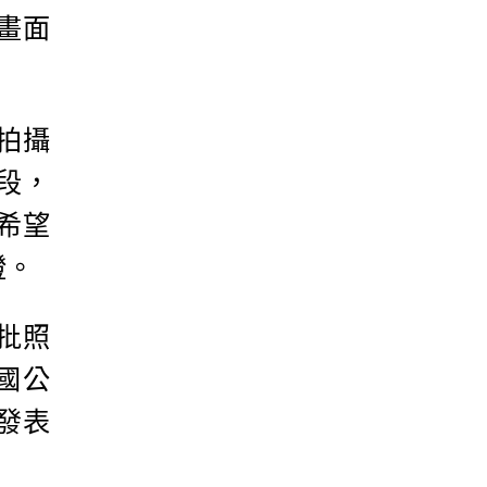
畫面
拍攝
段，
希望
證。
批照
國公
發表