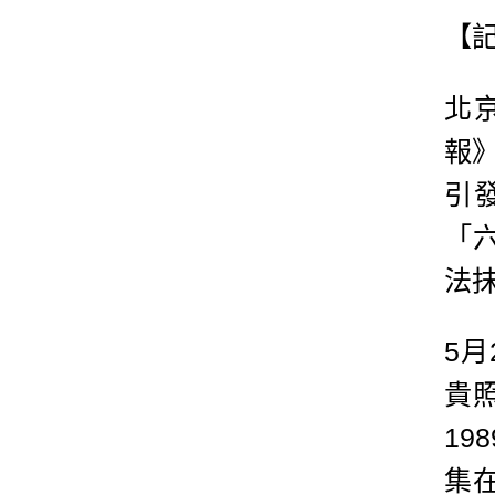
【
北
報
引
「
法
5
貴
1
集