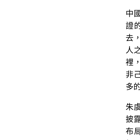
中
證
去
人
裡
非
多
朱
披
布