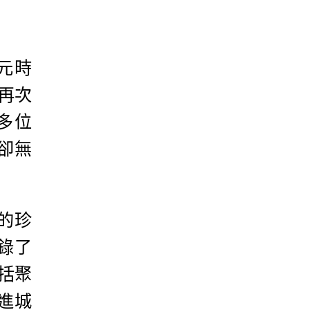
元時
再次
多位
卻無
的珍
錄了
括聚
進城