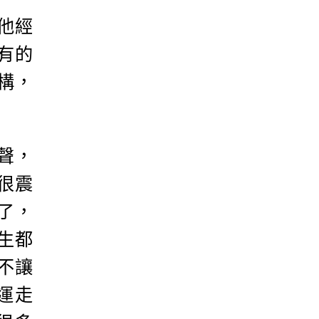
他經
有的
構，
」
聲，
很震
了，
生都
不讓
運走