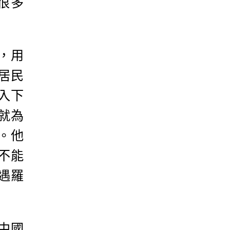
很多
，用
居民
入下
就為
。他
不能
遇羅
中國