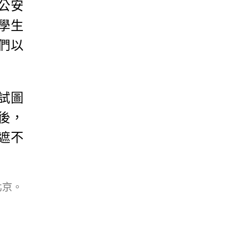
公安
學生
們以
試圖
後，
遮不
北京。