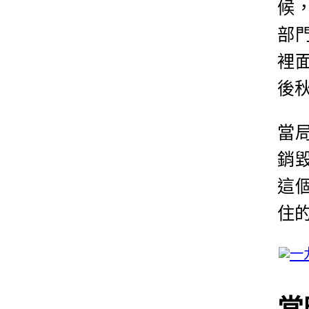
候
部
裡
後
當
銷
這
住
當