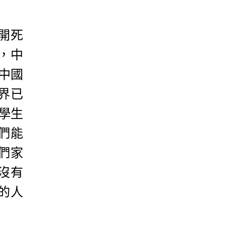
開死
，中
中國
界已
學生
們能
們家
沒有
的人