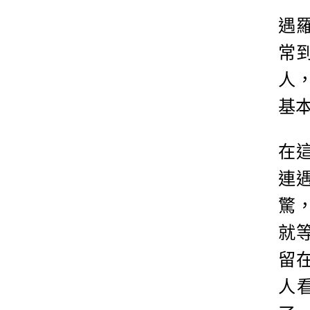
遇
常
人
基
在
連
驚
就
留
人