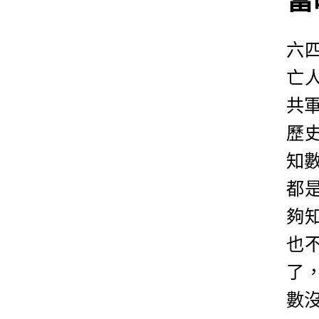
六
亡
共
歷
知
都
夠
也
了
數