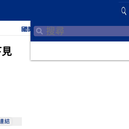
國際
財經
下見