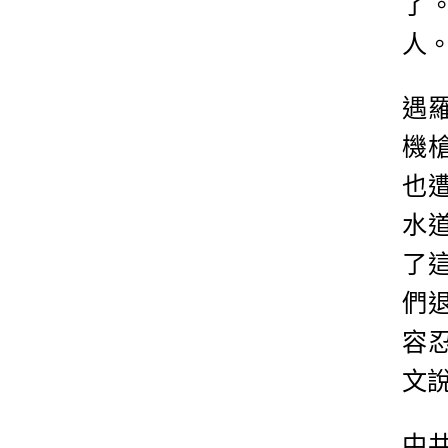
了
人
遇
機
也
水
了
們
容
文
中