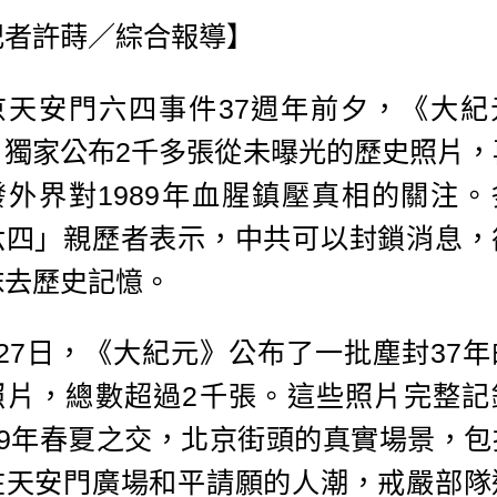
記者許蒔／綜合報導】
京天安門六四事件37週年前夕，《大紀
》獨家公布2千多張從未曝光的歷史照片，
發外界對1989年血腥鎮壓真相的關注。
六四」親歷者表示，中共可以封鎖消息，
抹去歷史記憶。
月27日，《大紀元》公布了一批塵封37年
照片，總數超過2千張。這些照片完整記
989年春夏之交，北京街頭的真實場景，包
在天安門廣場和平請願的人潮，戒嚴部隊