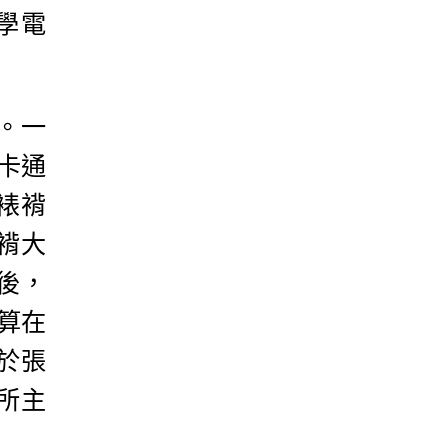
學電
。一
卡通
到裱褙
褙大
後，
算在
於張
所主
。