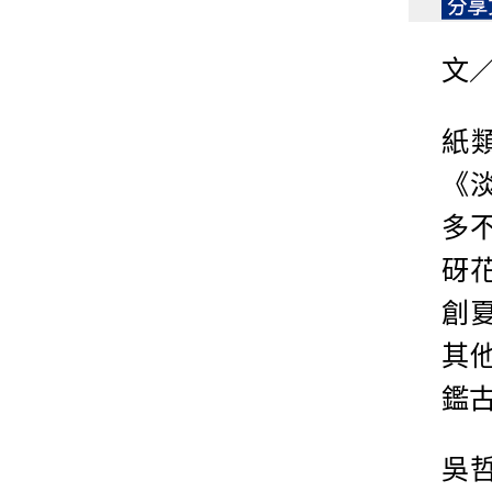
文
紙
《
多
砑
創
其
鑑
吳