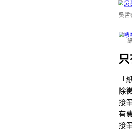
吳哲
只
「
除
接
有
接