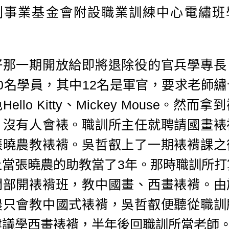
利事業基金會附設職業訓練中心電繡班
。
好那一期開放給即將退除役的官兵學專長
20名學員，其中12名是軍官，要求老師繡
Hello Kitty、Mickey Mouse。然而拿
，沒有人會裱。職訓所主任就聘請國畫裱
張曉農教裱褙。吳哲叡上了一期裱褙課之
上當張曉農的助教當了3年。那時職訓所打
間部開裱褙班，教中國畫、西畫裱褙。由
農只會教中國式裱褙，吳哲叡便聽從職訓
建議學西畫裱褙，半年後回職訓所當老師