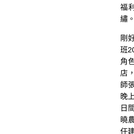
福
繡
剛
班
角色
店
師
晚
日
曉
任