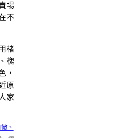
賣場
在不
用楮
、槐
色，
近原
人家