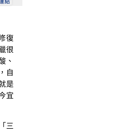
修復
獵很
酸、
，自
就是
今宜
「三