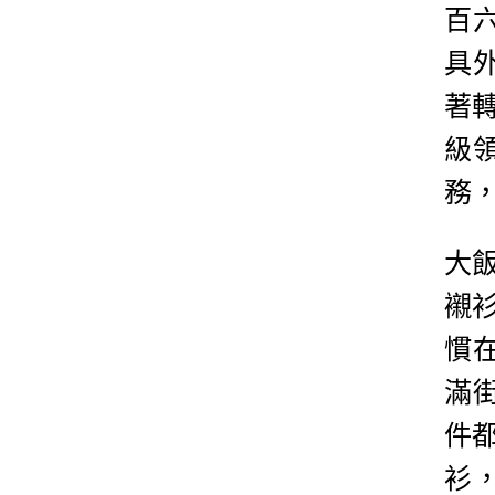
百
具
著
級
務
大
襯
慣
滿
件
衫