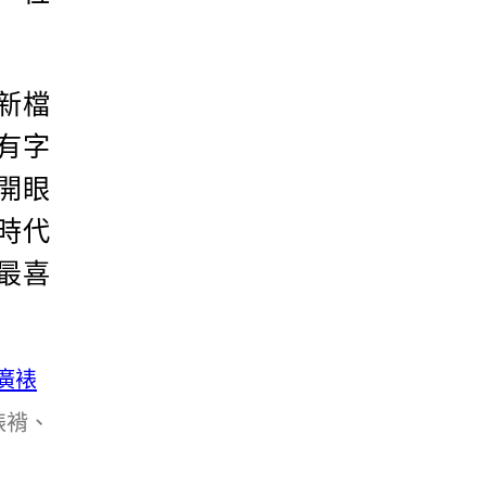
新檔
有字
開眼
時代
最喜
裱褙、