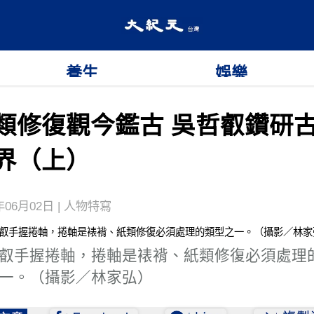
養生
娛樂
類修復觀今鑑古 吳哲叡鑽研
界（上）
年06月02日 | 人物特寫
叡手握捲軸，捲軸是裱褙、紙類修復必須處理
一。（攝影／林家弘）