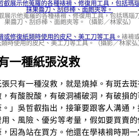
叡展示他蒐羅的各種裱褙、修復用工具，包括瑪瑙
果醬刀、刮痧棒、面皰夾等。（攝影／林家弘）
裱褙
紙類時使用的皮尺、美工刀等工具。（攝影／林家弘
有一種紙張沒救
紙張只有一種沒救，就是燒掉。有斑去斑
黴，有酸脫酸，有破洞補破洞，有破損的
筆。」吳哲叡指出，接筆要跟客人溝通，
費用、風險、優劣等考量，假如要買賣的
筆，因為站在買方。他還在學裱褙時期一