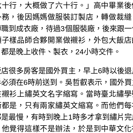
六十行，大概做了六十行。」高中畢業後
外務，後因媽媽做服裝訂製店，轉做裁縫
轉職到成衣廠，待過3個服裝廠，後來跟一
領子樣品師合夥開業做襯衫，外包大飯店
，都是晚上收件、製衣，24小時交件。
飯店很多房客是國外買主，早上6時以後退
衫必須在6時前送到。吳哲叡表示，國外買
在襯衫上繡英文名字縮寫。當時臺北繡學
街都是，只有兩家繡英文縮寫。而他們每
都是最慢，有時到晚上1時多才拿到繡片完
，他覺得這樣不是辦法，於是到中華文化