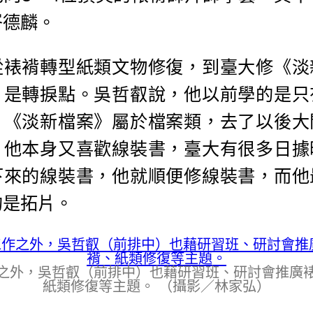
岑德麟。
從裱褙轉型紙類文物修復，到臺大修《淡
》是轉捩點。吳哲叡說，他以前學的是只
，《淡新檔案》屬於檔案類，去了以後大
，他本身又喜歡線裝書，臺大有很多日據
下來的線裝書，他就順便修線裝書，而他
的是拓片。
之外，吳哲叡（前排中）也藉研習班、研討會推廣
紙類修復等主題。 （攝影／林家弘）