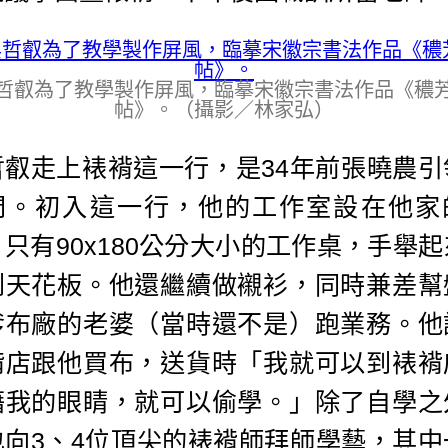
哲叡為了教學製作屏風，臨摹宋徽宗書法作品《穠
帖》。（攝影／林家弘）
哲叡走上裱褙這一行，是34年前張曉農引
門。初入這一行，他的工作室設在他家
只有90x180公分大小的工作桌，手舉
到天花板。他還繼續做襯衫，同時兼差幫
爹布廠的老婆（當時還不是）跑業務。他
褙店跟他買布，送貨時「我就可以到裱褙
藉我的眼睛，就可以偷學。」除了自學之
也向3、4位頂尖的裱褙師拜師學藝，其中