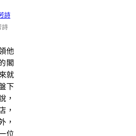
芳詩
領他
的閣
起來就
盤下
說，
店，
外，
一位