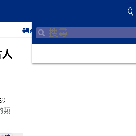
體育
神韻
古人
的類