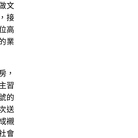
做文
，接
位高
的業
房，
主習
號的
次送
成襯
社會