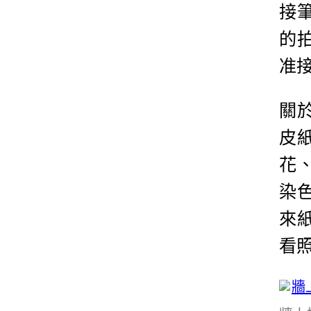
接
的
准
關
皮
花
染
來
看