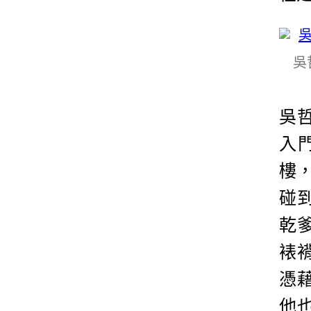
吳
吳
入
樓，
碰
乾
裱
憑
他