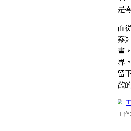
是
而
案
畫
界
留
歡
工作