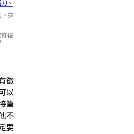
刀、抹
或修復
）
有黴
可以
接筆
他不
定要