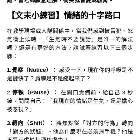
難。當老師願意理解，衝突就會變成教育。
【文末小練習】情緒的十字路口
在教學現場或人際關係中，當我們感到被冒犯、怒
氣衝上頭時，「生氣時不要說話」是唯一的解法
嗎？還是有更好的方法？請試著練習以下三個步
驟：
1.
覺察（
Notice
）：
感受一下，現在你的呼吸是不
是變快了？肩膀是不是縮起來了？
2.
停頓（
Pause
）：
在開口責備前，給自己 3 秒
鐘。問問自己：「我現在的情緒是生氣，還是擔心
被忽視？」
3.
轉向（
Shift
）：
將焦點從「對方的行為」轉向
「對方的狀態」。他為什麼現在必須滑手機？他是