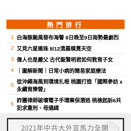
熱門排行
1
白海豚颱風發布海警 8日晚至9日雨勢最劇烈
2
又見六星連珠 8/12清晨橫貫天空
3
偉人也是嚴父 古代聖賢明君如何教育子女
4
｜圖解新聞｜日常小病的簡易家庭療法
從沖繩海風到環境扎根 桃園打造「國際參訪 x
5
永續育樂營」
詐團律師破壞電子手環棄保潛逃 桃檢起訴6共
6
犯求重刑、母通緝