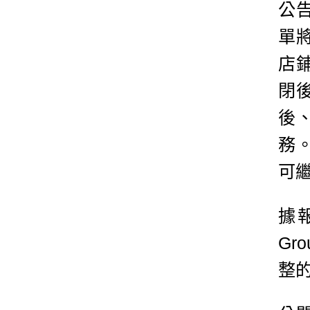
公
單
店
閉
後
務
可
據報
Gr
整