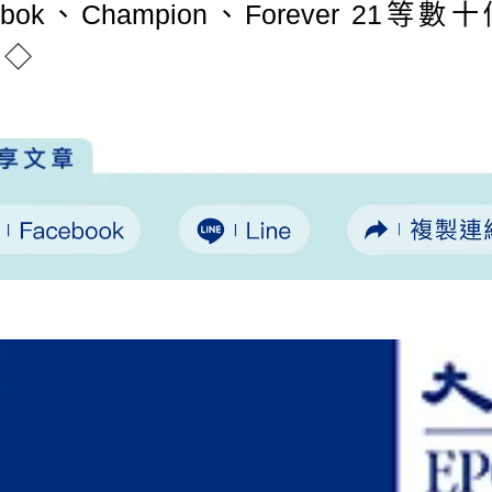
ebok、Champion、Forever 21等數
。◇