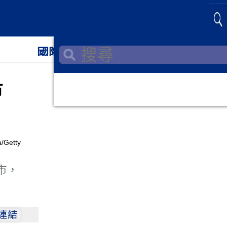
國際
財經
市
市，