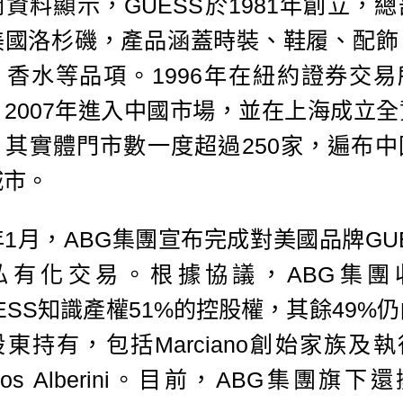
資料顯示，GUESS於1981年創立，
美國洛杉磯，產品涵蓋時裝、鞋履、配飾
、香水等品項。1996年在紐約證券交易
，2007年進入中國市場，並在上海成立全
。其實體門市數一度超過250家，遍布中
城市。
1月，ABG集團宣布完成對美國品牌GU
私有化交易。根據協議，ABG集團
ESS知識產權51%的控股權，其餘49%
東持有，包括Marciano創始家族及
rlos Alberini。目前，ABG集團旗下