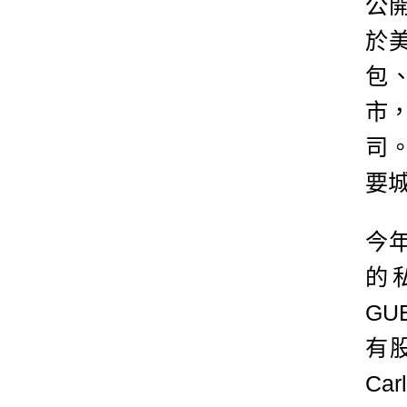
公開
於
包
市
司
要
今年
的
GU
有股
Ca