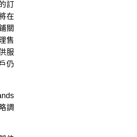
的訂
將在
鋪關
理售
供服
戶仍
nds
戰略調