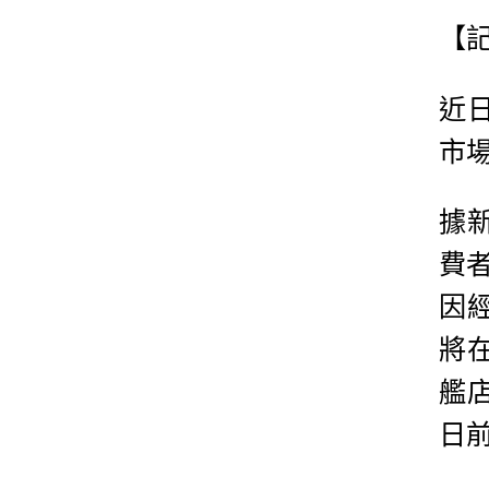
【
近
市
據
費
因
將在
艦
日