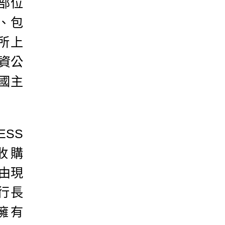
總部位
、包
所上
資公
國主
ESS
收購
仍由現
執行長
還擁有