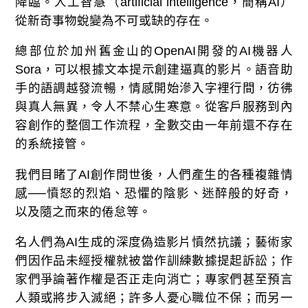
降臨。人工智慧（artificial intelligence，簡稱AI）
從新奇事物蛻變為不可或缺的存在。
總部位於加州舊金山的OpenAI開發的AI機器人
Sora，可以根據文本提示創建逼真的影片。語音助
手的語調越發流暢，情感開始滲入字裡行間，彷彿
與真人無異，令人不禁心生寒意。從客戶服務到內
容創作的整個工作流程，全數交由一年前還不存在
的系統接管。
我們目睹了AI創作問世後，人們產生的各種複雜情
感──憤怒的烈焰、恐懼的陰影、迷醉般的好奇，
以及隨之而來的倦怠等。
名人們為AI生成的深度偽造影片憤然抗議；藝術家
們因作品未經授權就被當作訓練數據提起訴訟；作
家們爭論著作權是否正走向消亡；專家們甚至預言
人類或將步入滅絕；許多人憂心職位不保；而另一