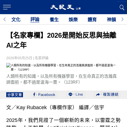
評論
育
文化
養生
娛樂
體育
神韻
利
【名家專欄】2026是開始反思與抽離
AI之年
2026年05月25日 | 名家評論
人類所有的知識，以及所有機器學習，在生命真正的浩瀚真
諦面前，都不過是滄海一粟。（123RF）
文／Kay Rubacek（專欄作家） 編譯／信宇
2025年，我們見證了一個嶄新的未來，以雷霆之勢