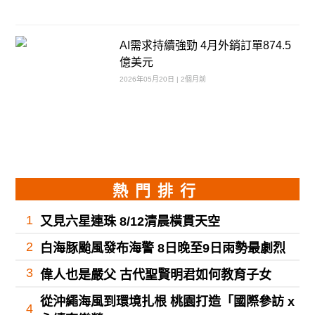
AI需求持續強勁 4月外銷訂單874.5
億美元
2026年05月20日 | 2個月前
熱門排行
1
又見六星連珠 8/12清晨橫貫天空
2
白海豚颱風發布海警 8日晚至9日雨勢最劇烈
3
偉人也是嚴父 古代聖賢明君如何教育子女
從沖繩海風到環境扎根 桃園打造「國際參訪 x
4