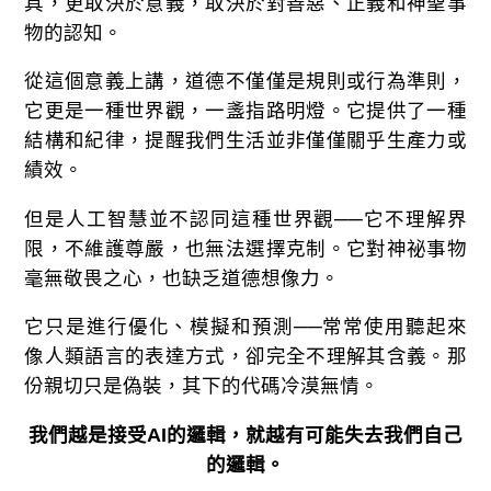
具，更取決於意義，取決於對善惡、正義和神聖事
物的認知。
從這個意義上講，道德不僅僅是規則或行為準則，
它更是一種世界觀，一盞指路明燈。它提供了一種
結構和紀律，提醒我們生活並非僅僅關乎生產力或
績效。
但是人工智慧並不認同這種世界觀──它不理解界
限，不維護尊嚴，也無法選擇克制。它對神祕事物
毫無敬畏之心，也缺乏道德想像力。
它只是進行優化、模擬和預測──常常使用聽起來
像人類語言的表達方式，卻完全不理解其含義。那
份親切只是偽裝，其下的代碼冷漠無情。
我們越是接受
AI
的邏輯，就越有可能失去我們自己
的邏輯。