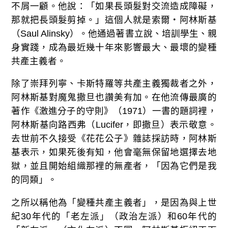
不屑一顧。他說：「如果長頭髮對交流造成障礙，
那就把長頭髮剪掉。」這個人就是索爾‧阿林斯基
（Saul Alinsky）。他通過著書立說、培訓學生、親
身實踐，成為最近幾十年來影響最大、最壞的變種
共產主義者。
除了崇拜列寧、卡斯特羅等共產主義獨裁者之外，
阿林斯基對魔鬼撒旦也讚美有加。在他流傳最廣的
著作《激進分子的守則》（1971）一書的題詞裡，
阿林斯基向路西弗（Lucifer，即撒旦）表示敬意。
去世前不久接受《花花公子》雜誌採訪時，阿林斯
基表示，如果死後有知，他會毫無保留地選擇去地
獄，並且開始組織那裡的無產者，「因為它們是我
的同類」。
之所以稱他為「變種共產主義者」，是因為與上世
紀30年代的「老左派」（政治左派）和60年代的