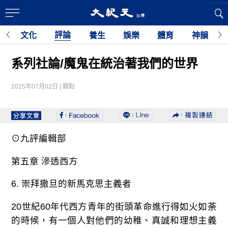
評論
育
文化
養生
娛樂
體育
神韻
利
系列社論/魔鬼在統治著我們的世界
2025年07月02日 | 觀點
⊙九評編輯部
第五章 滲透西方
6. 崇拜撒旦的新馬克思主義者
20世紀60年代西方青年的街頭革命進行得如火如荼
的時候，有一個人對他們的幼稚、真誠和理想主義