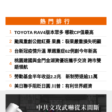
熱門排行
1
TOYOTA RAV4版本眾多 哪款CP值最高
2
颱風重創公館紅棗 果農：裂果嚴重損失明顯
3
台新冠疫情升溫 單週重症62例創今年新高
桃園建國與金門金湖資優班攜手交流 跨市雙
4
語領航
5
勞動基金半年收益2.2兆 新制勞退逾11萬
6
美日聯手阻貶日圓 川普：有利世界經濟