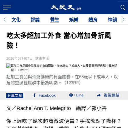
養生
育
文化
評論
娛樂
體育
神韻
利
吃太多超加工外食 當心增加骨折風
險！
2026年07月07日 | 健康生活
超加工食品與骨骼健康的負面關聯，在65歲以下成年人，以
及體重過輕族群中最為明顯。（123RF）
文／Rachel Ann T. Melegrito 編譯／郭小卉
你上週吃了幾次超商微波便當？手搖飲點了幾杯？