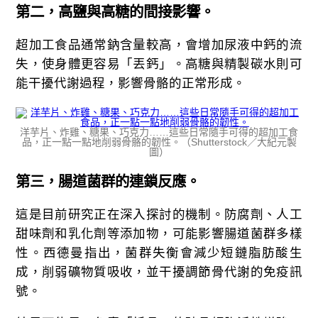
第二，高鹽與高糖的間接影響。
超加工食品通常鈉含量較高，會增加尿液中鈣的流
失，使身體更容易「丟鈣」。高糖與精製碳水則可
能干擾代謝過程，影響骨骼的正常形成。
洋芋片、炸雞、糖果、巧克力……這些日常隨手可得的超加工食
品，正一點一點地削弱骨骼的韌性。（Shutterstock／大紀元製
圖）
第三，腸道菌群的連鎖反應。
這是目前研究正在深入探討的機制。防腐劑、人工
甜味劑和乳化劑等添加物，可能影響腸道菌群多樣
性。西德曼指出，菌群失衡會減少短鏈脂肪酸生
成，削弱礦物質吸收，並干擾調節骨代謝的免疫訊
號。