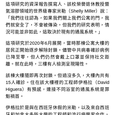
這項研究的資深報告撰寫人、該校榮譽退休教授暨
氣溶膠領域的世界級專家米勒（Shelly Miller）說：
「我們往往認為，如果我們關上我們公寓的門，我
們就安全了，不會被傳染。但我們的研究表明，情
況可能並非如此，這取決於現有的通風系統。」
這項研究於2020年6月展開，當時那棟公寓大樓的
居民正開始逐步解除封鎖。儘管中共病毒確診病例
已降至零，但人們仍然會戴上口罩並保持社交距
離。就在此時，三樓有人檢測呈現陽性。
該棟大樓隨即再次封鎖。但過沒多久，大樓內共有
15人確診。住在該大樓裡的工程師伊格拉（David
Higuera）有預感，連接不同浴室的通風系統是罪
魁禍首。
伊格拉於是與在西班牙休假的米勒，以及來自西班
牙和加拿大多所大學的工程師和流行病學家合作，