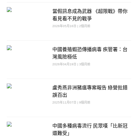
當假訊息成為武器 《超限戰》帶你
看見看不見的戰爭
2026年05月16日 | 2個月前
中國養殖蝦恐傳播病毒 疾管署：台
灣風險極低
2026年04月19日 | 3個月前
盧秀燕非洲豬瘟專案報告 綠營批錯
誤百出
2025年11月07日 | 9個月前
中國多種病毒流行 民眾嘆「比新冠
還難受」