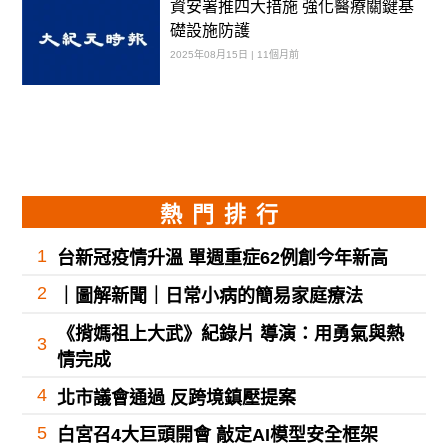
資安署推四大措施 強化醫療關鍵基
礎設施防護
2025年08月15日 | 11個月前
熱門排行
1
台新冠疫情升溫 單週重症62例創今年新高
2
｜圖解新聞｜日常小病的簡易家庭療法
《揹媽祖上大武》紀錄片 導演：用勇氣與熱
3
情完成
4
北市議會通過 反跨境鎮壓提案
5
白宮召4大巨頭開會 敲定AI模型安全框架