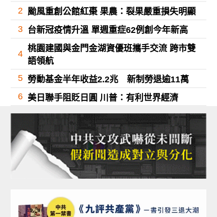
2
颱風重創公館紅棗 果農：裂果嚴重損失明顯
3
台新冠疫情升溫 單週重症62例創今年新高
桃園建國與金門金湖資優班攜手交流 跨市雙
4
語領航
5
勞動基金半年收益2.2兆 新制勞退逾11萬
6
美日聯手阻貶日圓 川普：有利世界經濟