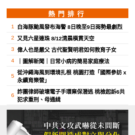
熱門排行
1
白海豚颱風發布海警 8日晚至9日雨勢最劇烈
2
又見六星連珠 8/12清晨橫貫天空
3
偉人也是嚴父 古代聖賢明君如何教育子女
4
｜圖解新聞｜日常小病的簡易家庭療法
從沖繩海風到環境扎根 桃園打造「國際參訪 x
5
永續育樂營」
詐團律師破壞電子手環棄保潛逃 桃檢起訴6共
6
犯求重刑、母通緝