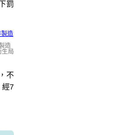
下罰
製造
衛生局
，不
經7