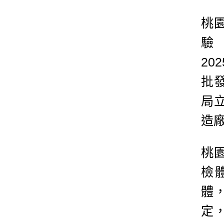
桃
驗
20
批
局
造
桃
檢體
體
定