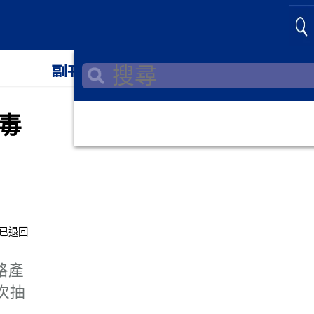
副刊
教育
毒
格產
次抽