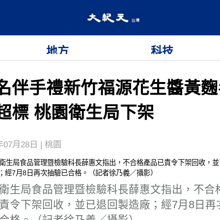
地方
科技
名伴手禮新竹福源花生醬黃麴
超標 桃園衛生局下架
年07月28日 | 桃園
衛生局食品管理暨檢驗科長薛惠文指出，不合
責令下架回收，並已退回製造廠；經7月8日再
合格。（記者徐乃義／攝影）