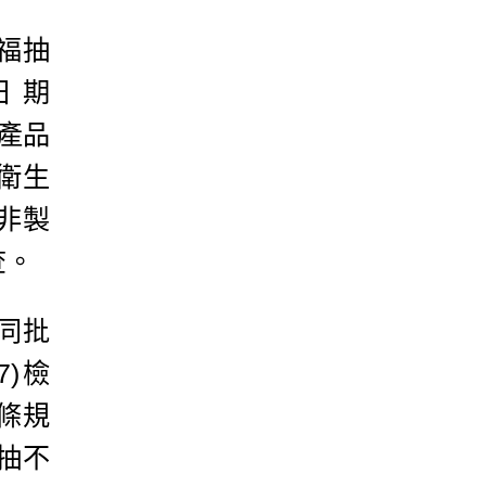
福抽
日期
，產品
衛生
非製
查。
同批
7)檢
條規
抽不