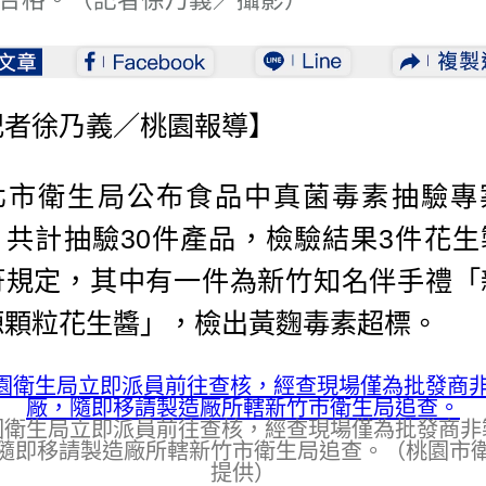
記者徐乃義／桃園報導】
北市衛生局公布食品中真菌毒素抽驗專
，共計抽驗30件產品，檢驗結果3件花生
符規定，其中有一件為新竹知名伴手禮「
源顆粒花生醬」，檢出黃麴毒素超標。
園衛生局立即派員前往查核，經查現場僅為批發商非
隨即移請製造廠所轄新竹市衛生局追查。（桃園市
提供）