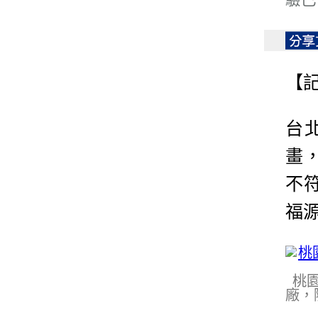
【
台
畫
不
福
桃
廠，