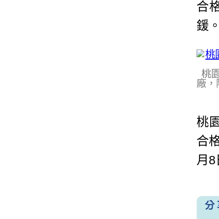
合
鍰
桃
廠，
桃
合
月