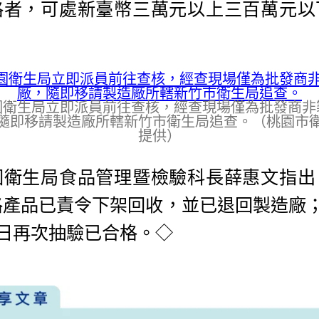
格者，可處新臺幣三萬元以上三百萬元以
。
園衛生局立即派員前往查核，經查現場僅為批發商非
隨即移請製造廠所轄新竹市衛生局追查。（桃園市
提供）
園衛生局食品管理暨檢驗科長薛惠文指出
格產品已責令下架回收，並已退回製造廠；
8日再次抽驗已合格。◇