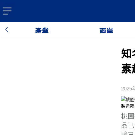
產業
兩岸
知
素
2025
桃園
品已
驗已